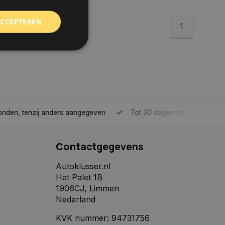
ACCEPTEREN
1
rd
elding en
tenzij anders aangegeven
Tot 30 dagen retour sturen.
 toestemming van de
ookies op de website
Contactgegevens
identificatiecode
e op de website. De
Autoklusser.nl
eilige en
Het Palet 1B
e behouden, ervoor
f item selecties
1906CJ, Limmen
r pagina. Het slaat
Nederland
derscheid te
KVK nummer: 94731756
 is gunstig voor de