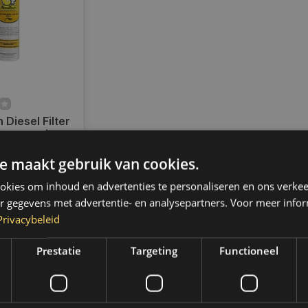
Diesel Filter
 | 300ML |
e maakt gebruik van cookies.
ad
d verzending
kies om inhoud en advertenties te personaliseren en ons verkee
 2 werkdagen.
,- gratis
r gegevens met advertentie- en analysepartners. Voor meer infor
 (NL & BE)
Privacybeleid
Prestatie
Targeting
Functioneel
k