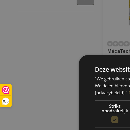
MécaTech 
Fill | TCD
MT011
Deze websit
Op voorra
Op voorraa
"We gebruiken coo
binnen 1 a
Boven de 50
We delen hiervoo
verzending.
[privacybeleid]."
€25,70
9,5
Strikt
noodzakelijk
Vergelij