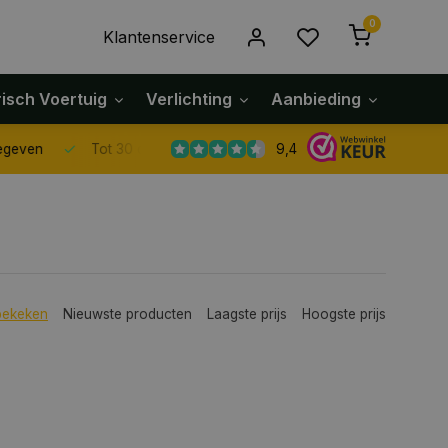
0
Klantenservice
risch Voertuig
Verlichting
Aanbieding
Klach
9,4
Tot 30 dagen retour sturen.
bekeken
Nieuwste producten
Laagste prijs
Hoogste prijs