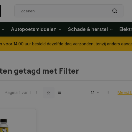
Autopoetsmiddelen
Schade & herstel
Elekt
4.00 uur besteld dezelfde dag verzonden, tenzij anders aangegeven
en getagd met Filter
Pagina 1 van 1
Meest 