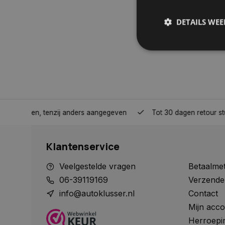
DETAILS WE
S
Strikt noodzakelijke
accountbeheer. De we
nden, tenzij anders aangegeven
Tot 30 dagen retour sturen.
Naam
COOKIELAW_STATS
Klantenservice
session_id
Veelgestelde vragen
Betaalme
06-39119169
Verzende
info@autoklusser.nl
Contact
Mijn acco
__cf_bm
Herroepi