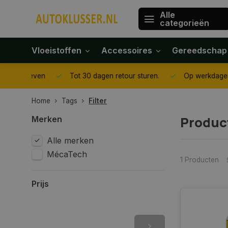
Alle
categorieën
Vloeistoffen
Accessoires
Gereedschap
gegeven
Tot 30 dagen retour sturen.
Op werkdagen voor 1
Home
Tags
Filter
Product
Merken
Alle merken
MécaTech
1 Producten
Prijs