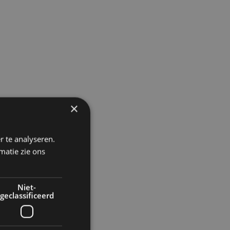
×
r te analyseren.
matie zie ons
Niet-
geclassificeerd