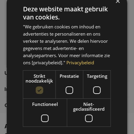
×
Deze website maakt gebruik
Klantenservice
van cookies.
Veelgestelde vragen
"We gebruiken cookies om inhoud en
06-39119169
advertenties te personaliseren en ons
info@autoklusser.nl
verkeer te analyseren. We delen hiervoor
gegevens met advertentie- en
analysepartners. Voor meer informatie zie
ons [privacybeleid]."
Privacybeleid
Usefull links
Strikt
Prestatie
Targeting
noodzakelijk
Informatie
Functioneel
Niet-
Contactgegevens
geclassificeerd
Altijd de nieuwste producten en