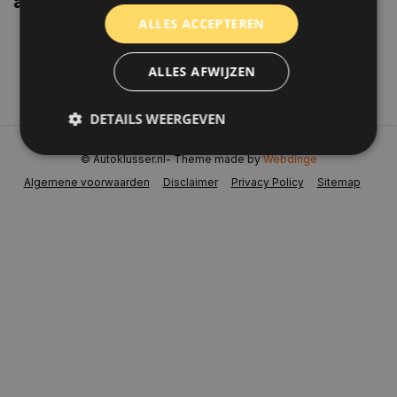
aanbiedingen weten?
ALLES ACCEPTEREN
Abonneer
ALLES AFWIJZEN
DETAILS WEERGEVEN
© Autoklusser.nl
- Theme made by
Webdinge
Algemene voorwaarden
Disclaimer
Privacy Policy
Sitemap
Strikt noodzakelijk
Prestatie
Targeting
Functioneel
Niet-geclassificeerd
Strikt noodzakelijke cookies maken de
kernfunctionaliteiten van de website mogelijk, zoals
gebruikersaanmelding en accountbeheer. De
website kan niet goed worden gebruikt zonder de
strikt noodzakelijke cookies.
Naam
Aanbieder
/
Domein
Vervaldat
COOKIELAW_STATS
www.autoklusser.nl
1 jaar