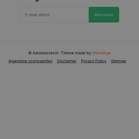
VISITOR_PRIVACY_METADATA
5 maanden 
YouTube
Abonneer
weken
.youtube.com
© Autoklusser.nl
- Theme made by
Webdinge
Algemene voorwaarden
Disclaimer
Privacy Policy
Sitemap
COOKIELAW
www.autoklusser.nl
1 jaar