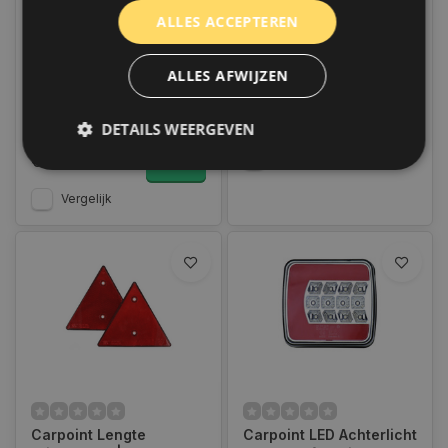
Carpoint LED
Carpoint Spanbanden 2
ALLES ACCEPTEREN
Markeringslamp Oranje
x 2,5 meter
9-32V
Op voorraad
Uitverkocht
ALLES AFWIJZEN
Op voorraad verzending
3 - 20 werkdagen
binnen 1 a 2 werkdagen.
Boven de 50,- gratis
€6,95
verzending. (NL & BE)
DETAILS WEERGEVEN
Vergelijk
€11,50
Vergelijk
Strikt noodzakelijk
Prestatie
Targeting
Functioneel
Niet-geclassificeerd
Strikt noodzakelijke cookies maken de
kernfunctionaliteiten van de website mogelijk, zoals
gebruikersaanmelding en accountbeheer. De
website kan niet goed worden gebruikt zonder de
strikt noodzakelijke cookies.
Naam
Aanbieder
/
Domein
Vervaldat
COOKIELAW_STATS
www.autoklusser.nl
1 jaar
Carpoint Lengte
Carpoint LED Achterlicht