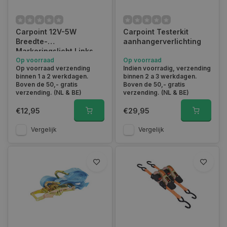
Carpoint 12V-5W
Carpoint Testerkit
Breedte-
aanhangerverlichting
Markeringslicht Links
90° Rood/Wit/Oranje
Op voorraad
Op voorraad
Op voorraad verzending
Indien voorradig, verzending
100mm
binnen 1 a 2 werkdagen.
binnen 2 a 3 werkdagen.
Boven de 50,- gratis
Boven de 50,- gratis
verzending. (NL & BE)
verzending. (NL & BE)
€12,95
€29,95
Vergelijk
Vergelijk