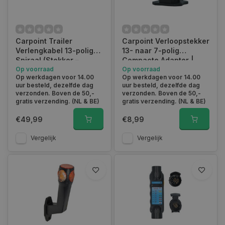
Carpoint Trailer
Carpoint Verloopstekker
Verlengkabel 13-polig
13- naar 7-polig
Spiraal (Stekker –
Compacte Adapter |
Stekkerdoos) – 3 Meter
Op voorraad
0429519
Op voorraad
Op werkdagen voor 14.00
Op werkdagen voor 14.00
Flexibel & Uittrekbaar
uur besteld, dezelfde dag
uur besteld, dezelfde dag
verzonden. Boven de 50,-
verzonden. Boven de 50,-
gratis verzending. (NL & BE)
gratis verzending. (NL & BE)
€49,99
€8,99
Vergelijk
Vergelijk