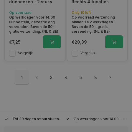
driehoeken | 2 stuks
Rechts 4 functies
Op voorraad
Only 10 left
Op werkdagen voor 14.00
Op voorraad verzending
uur besteld, dezelfde dag
binnen 1 a 2 werkdagen.
session_id
www.autoklusser.nl
29 minute
verzonden. Boven de 50,-
Boven de 50,- gratis
53 seconde
gratis verzending. (NL & BE)
verzending. (NL & BE)
€7,25
€20,39
Vergelijk
Vergelijk
Google Privacy Policy
1
2
3
4
5
8
__cf_bm
29 minute
Cloudflare Inc.
Tot 30 dagen retour sturen.
Op werkdagen voor 14.00 uur bes
57 seconde
.webshopapp.com