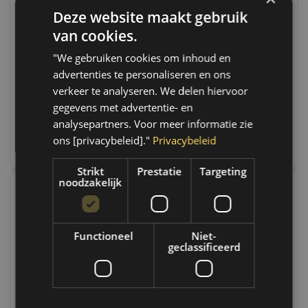
Deze website maakt gebruik
Carpoint
Carpoint LED Achterlicht
Verlichtingsbalk
5 Functies
van cookies.
120x14cm
Only 10 left
Op voorraad
"We gebruiken cookies om inhoud en
Op voorraad verzending
Op voorraad verzending
advertenties te personaliseren en ons
binnen 1 a 2 werkdagen.
binnen 1 a 2 werkdagen.
Boven de 50,- gratis
Boven de 50,- gratis
verkeer te analyseren. We delen hiervoor
verzending. (NL & BE)
verzending. (NL & BE)
gegevens met advertentie- en
analysepartners. Voor meer informatie zie
€49,99
€16,95
ons [privacybeleid]."
Privacybeleid
Vergelijk
Vergelijk
Strikt
Prestatie
Targeting
noodzakelijk
Functioneel
Niet-
geclassificeerd