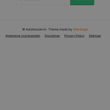
CookieScriptConsent
4 weken 2
CookieScript
dagen
www.autoklusser.nl
© Autoklusser.nl
- Theme made by
Webdinge
Algemene voorwaarden
Disclaimer
Privacy Policy
Sitemap
VISITOR_PRIVACY_METADATA
5 maanden 
YouTube
weken
.youtube.com