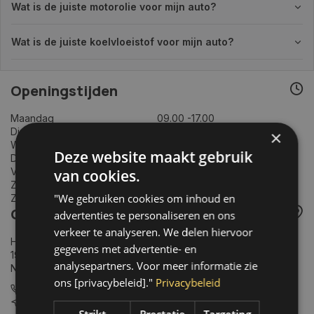
Wat is de juiste motorolie voor mijn auto?
Wat is de juiste koelvloeistof voor mijn auto?
Openingstijden
Maandag
09.00 -17.00
Dinsdag
09.00 -17.00
×
Woensdag
09.00 -17.00
Deze website maakt gebruik
Donderdag
09.00 -18.00
Vrijdag
09.00 -17.00
van cookies.
Zaterdag
Gesloten
"We gebruiken cookies om inhoud en
Zondag
Gesloten
Contactgegevens
advertenties te personaliseren en ons
verkeer te analyseren. We delen hiervoor
Het Palet 1B
gegevens met advertentie- en
1906CJ, Limmen
analysepartners. Voor meer informatie zie
Nederland
ons [privacybeleid]."
Privacybeleid
06-39119169
info@autoklusser.nl
Strikt
Prestatie
Targeting