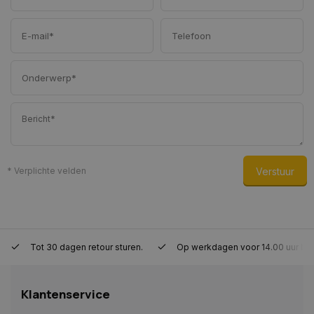
Strikt noodzakelijke cookies maken de
kernfunctionaliteiten van de website mogelijk, zoals
gebruikersaanmelding en accountbeheer. De
website kan niet goed worden gebruikt zonder de
strikt noodzakelijke cookies.
Naam
Aanbieder
/
Domein
Vervaldat
COOKIELAW_STATS
www.autoklusser.nl
1 jaar
Verstuur
* Verplichte velden
session_id
www.autoklusser.nl
29 minute
53 seconde
Tot 30 dagen retour sturen.
Op werkdagen voor 14.00 uur be
Klantenservice
Google Privacy Policy