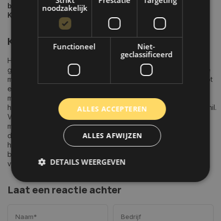
btw-nummer
NL866874690B01
noodzakelijk
KVK nummer
94731756
Klachten
Functioneel
Niet-
geclassificeerd
Het kan altijd voorkomen dat er iets niet helemaal gaat zoals
gepland. We raden u aan om klachten eerst bij ons kenbaar te
maken door te mailen naar
info@autoklusser.nl
. Leidt dit niet tot
een oplossing, dan is het mogelijk om uw geschil aan te
melden voor bemiddeling via Stichting WebwinkelKeur via
https://www.webwinkelkeur.nl/kennisbank/consumenten/geschil.
ALLES ACCEPTEREN
Vanaf 15 februari 2016 is het voor consumenten in de EU ook
mogelijk om klachten aan te melden via het ODR-platform van
ALLES AFWIJZEN
de Europese Commissie. Dit ODR-platform is te vinden op
http://ec.europa.eu/odr. Wanneer uw klacht nog niet elders in
behandeling is dan staat het u vrij om uw klacht te deponeren
DETAILS WEERGEVEN
via het platform van de Europese Unie.
Laat een reactie achter
Strikt noodzakelijk
Prestatie
Targeting
Functioneel
Niet-geclassificeerd