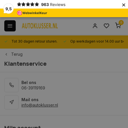
×
963
Reviews
9,5
0
Tot 30 dagen retour sturen.
Op werkdagen voor 14.00 uur bes
Terug
Klantenservice
Bel ons
06-39119169
Mail ons
info@autoklusser.nl
Mijn account