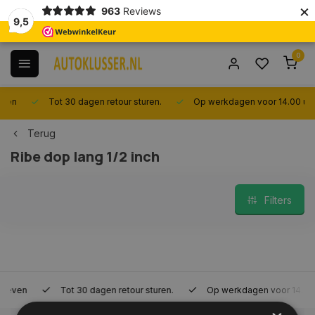
×
963
Reviews
9,5
0
Tot 30 dagen retour sturen.
Op werkdagen voor 14.00 uur best
Terug
Ribe dop lang 1/2 inch
Filters
Tot 30 dagen retour sturen.
Op werkdagen voor 14.00 uur bes