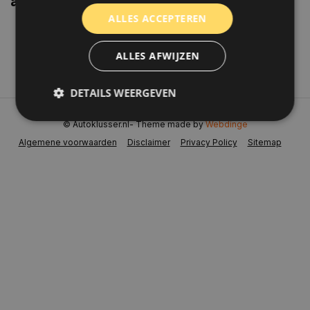
aanbiedingen weten?
ALLES ACCEPTEREN
Abonneer
ALLES AFWIJZEN
DETAILS WEERGEVEN
© Autoklusser.nl
- Theme made by
Webdinge
Algemene voorwaarden
Disclaimer
Privacy Policy
Sitemap
Strikt noodzakelijk
Prestatie
Targeting
Functioneel
Niet-geclassificeerd
Strikt noodzakelijke cookies maken de
kernfunctionaliteiten van de website mogelijk, zoals
gebruikersaanmelding en accountbeheer. De
website kan niet goed worden gebruikt zonder de
strikt noodzakelijke cookies.
Naam
Aanbieder
/
Domein
Vervaldat
COOKIELAW_STATS
www.autoklusser.nl
1 jaar