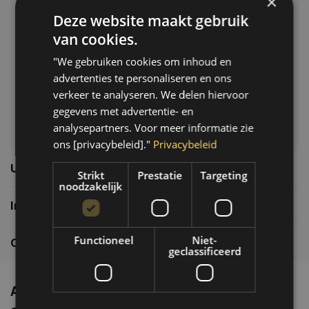
×
Deze website maakt gebruik
Klantenservice
van cookies.
Veelgestelde vragen
"We gebruiken cookies om inhoud en
06-39119169
advertenties te personaliseren en ons
info@autoklusser.nl
verkeer te analyseren. We delen hiervoor
gegevens met advertentie- en
analysepartners. Voor meer informatie zie
ons [privacybeleid]."
Privacybeleid
Usefull links
Strikt
Prestatie
Targeting
noodzakelijk
Informatie
Functioneel
Niet-
Contactgegevens
geclassificeerd
Altijd de nieuwste producten en