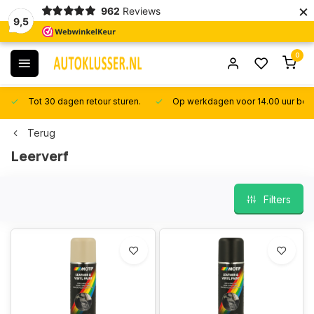
×
962
Reviews
9,5
0
Tot 30 dagen retour sturen.
Op werkdagen voor 14.00 uur best
Terug
Leerverf
Filters