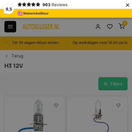
×
963
Reviews
9,5
0
Tot 30 dagen retour sturen.
Op werkdagen voor 14.00 uur best
Terug
H3 12V
Filters