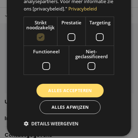
analysepartners. Voor meer informatie zie
ons [privacybeleid]."
Privacybeleid
Tot 30 dagen retour sturen.
Op werkdagen voor 14.00 uur bes
Strikt
Prestatie
Targeting
noodzakelijk
Klantenservice
Veelgestelde vragen
Functioneel
Niet-
06-39119169
geclassificeerd
info@autoklusser.nl
ALLES ACCEPTEREN
Usefull links
ALLES AFWIJZEN
Informatie
DETAILS WEERGEVEN
Contactgegevens