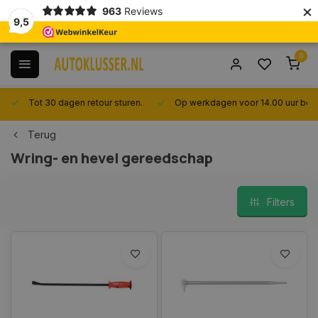
×
963
Reviews
9,5
0
Tot 30 dagen retour sturen.
Op werkdagen voor 14.00 uur best
Terug
Wring- en hevel gereedschap
Filters