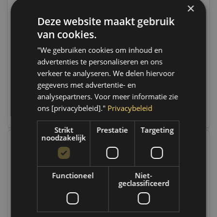
×
Deze website maakt gebruik
Sonic KOEVOET 450 |
Sonic KOEVOET
4821318
GEBOGEN 320 |
van cookies.
48203300
Op voorraad
Op voorraad
"We gebruiken cookies om inhoud en
Op voorraad verzending
Op voorraad verzending
advertenties te personaliseren en ons
binnen 1 a 2 werkdagen.
binnen 1 a 2 werkdagen.
Boven de 50,- gratis
Boven de 50,- gratis
verkeer te analyseren. We delen hiervoor
verzending. (NL & BE)
verzending. (NL & BE)
gegevens met advertentie- en
analysepartners. Voor meer informatie zie
€29,95
€19,95
ons [privacybeleid]."
Privacybeleid
Vergelijk
Vergelijk
Strikt
Prestatie
Targeting
noodzakelijk
Functioneel
Niet-
geclassificeerd