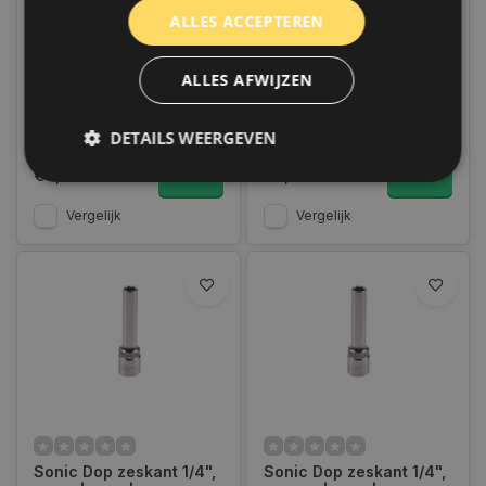
Sonic Dop zeskant 1/4",
Sonic Dop zeskant 1/4",
ALLES ACCEPTEREN
4 mm | lang | 2155004
7 mm | lang | 2155007
Op voorraad
Op voorraad
ALLES AFWIJZEN
Op voorraad verzending
Op voorraad verzending
binnen 1 a 2 werkdagen.
binnen 1 a 2 werkdagen.
Boven de 50,- gratis
Boven de 50,- gratis
DETAILS WEERGEVEN
verzending. (NL & BE)
verzending. (NL & BE)
€4,95
€5,95
Vergelijk
Vergelijk
Strikt noodzakelijk
Prestatie
Targeting
Functioneel
Niet-geclassificeerd
Strikt noodzakelijke cookies maken de
kernfunctionaliteiten van de website mogelijk, zoals
gebruikersaanmelding en accountbeheer. De
website kan niet goed worden gebruikt zonder de
strikt noodzakelijke cookies.
Naam
Aanbieder
/
Domein
Vervaldat
COOKIELAW_STATS
www.autoklusser.nl
1 jaar
Sonic Dop zeskant 1/4",
Sonic Dop zeskant 1/4",