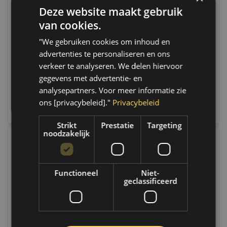
Deze website maakt gebruik
Sonic Dop zeskant 1/4",
Sonic Dop zeskant 1/4",
8 mm | 2155008
4.5 mm | lang |
van cookies.
21550045
"We gebruiken cookies om inhoud en
Op voorraad
Op voorraad
Op voorraad verzending
Op voorraad verzending
advertenties te personaliseren en ons
binnen 1 a 2 werkdagen.
binnen 1 a 2 werkdagen.
verkeer te analyseren. We delen hiervoor
Boven de 50,- gratis
Boven de 50,- gratis
verzending. (NL & BE)
verzending. (NL & BE)
gegevens met advertentie- en
analysepartners. Voor meer informatie zie
€4,95
€4,95
ons [privacybeleid]."
Privacybeleid
Vergelijk
Vergelijk
Strikt
Prestatie
Targeting
noodzakelijk
Functioneel
Niet-
geclassificeerd