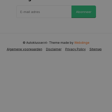
VISITOR_PRIVACY_METADATA
5 maanden 
YouTube
Abonneer
weken
.youtube.com
© Autoklusser.nl
- Theme made by
Webdinge
Algemene voorwaarden
Disclaimer
Privacy Policy
Sitemap
COOKIELAW
www.autoklusser.nl
1 jaar