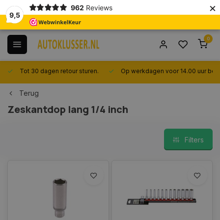
×
962
Reviews
9,5
0
Tot 30 dagen retour sturen.
Op werkdagen voor 14.00 uur best
Terug
Zeskantdop lang 1/4 inch
Filters