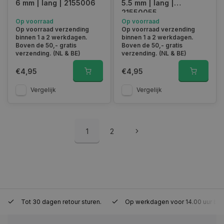
6 mm | lang | 2155006
5.5 mm | lang |
21550055
Op voorraad
Op voorraad
Op voorraad verzending
Op voorraad verzending
binnen 1 a 2 werkdagen.
binnen 1 a 2 werkdagen.
session_id
www.autoklusser.nl
29 minute
53 seconde
Boven de 50,- gratis
Boven de 50,- gratis
verzending. (NL & BE)
verzending. (NL & BE)
€4,95
€4,95
Vergelijk
Vergelijk
Google Privacy Policy
1
2
__cf_bm
29 minute
Cloudflare Inc.
Tot 30 dagen retour sturen.
Op werkdagen voor 14.00 uur bes
57 seconde
.webshopapp.com