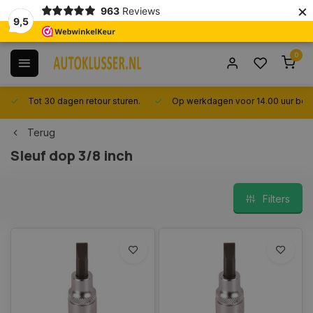
×
963
Reviews
9,5
0
Tot 30 dagen retour sturen.
Op werkdagen voor 14.00 uur best
Terug
Sleuf dop 3/8 inch
Filters