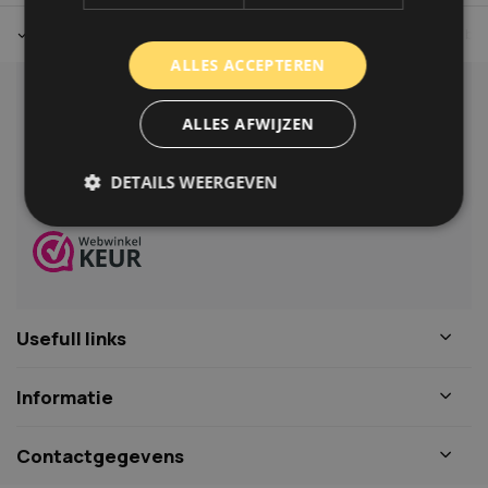
Tot 30 dagen retour sturen.
Op werkdagen voor 14.00 uur bes
ALLES ACCEPTEREN
Klantenservice
ALLES AFWIJZEN
Veelgestelde vragen
06-39119169
DETAILS WEERGEVEN
info@autoklusser.nl
Strikt noodzakelijk
Prestatie
Targeting
Functioneel
Niet-geclassificeerd
Usefull links
Strikt noodzakelijke cookies maken de
kernfunctionaliteiten van de website mogelijk, zoals
gebruikersaanmelding en accountbeheer. De
Informatie
website kan niet goed worden gebruikt zonder de
strikt noodzakelijke cookies.
Naam
Aanbieder
/
Domein
Vervaldat
Contactgegevens
COOKIELAW_STATS
www.autoklusser.nl
1 jaar