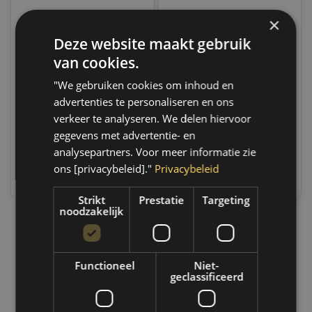
×
Deze website maakt gebruik
Sonic Dop sleuf 3/8", 7
Sonic Dop sleuf 3/8",
mm | 8234807
5.5 mm | 82348055
van cookies.
Op voorraad
Op voorraad
"We gebruiken cookies om inhoud en
Op voorraad verzending
Op voorraad verzending
advertenties te personaliseren en ons
binnen 1 a 2 werkdagen.
binnen 1 a 2 werkdagen.
Boven de 50,- gratis
Boven de 50,- gratis
verkeer te analyseren. We delen hiervoor
verzending. (NL & BE)
verzending. (NL & BE)
gegevens met advertentie- en
analysepartners. Voor meer informatie zie
€6,95
€6,95
ons [privacybeleid]."
Privacybeleid
Vergelijk
Vergelijk
Strikt
Prestatie
Targeting
noodzakelijk
1
Functioneel
Niet-
geclassificeerd