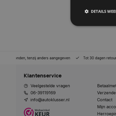
DETAILS WE
S
Strikt noodzakelijke
accountbeheer. De we
nden, tenzij anders aangegeven
Tot 30 dagen retour sturen.
Naam
COOKIELAW_STATS
Klantenservice
session_id
Veelgestelde vragen
Betaalme
06-39119169
Verzende
info@autoklusser.nl
Contact
Mijn acco
__cf_bm
Herroepi