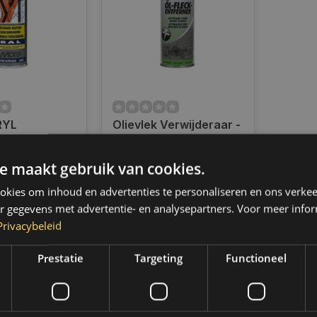
RYL
Olievlek Verwijderaar -
AL 400ML HG
400 ml
RANTE
e maakt gebruik van cookies.
ad
Only 2 left
07242
d verzending
Op voorraad verzending
kies om inhoud en advertenties te personaliseren en ons verkee
 2 werkdagen.
binnen 1 a 2 werkdagen.
,- gratis
Boven de 50,- gratis
r gegevens met advertentie- en analysepartners. Voor meer infor
 (NL & BE)
verzending. (NL & BE)
Privacybeleid
€9,25
Prestatie
Targeting
Functioneel
k
Vergelijk