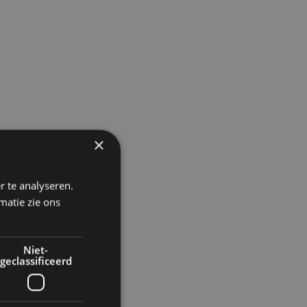
×
r te analyseren.
matie zie ons
Niet-
geclassificeerd