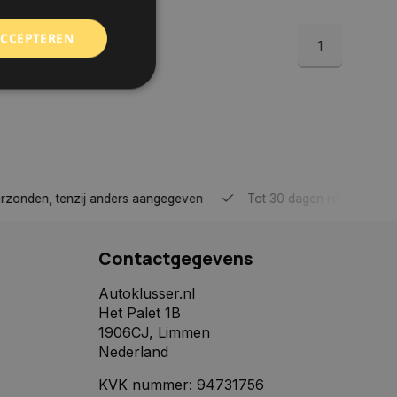
ACCEPTEREN
1
rd
elding en
tenzij anders aangegeven
Tot 30 dagen retour sturen.
 toestemming van de
ookies op de website
Contactgegevens
identificatiecode
e op de website. De
Autoklusser.nl
eilige en
Het Palet 1B
e behouden, ervoor
f item selecties
1906CJ, Limmen
r pagina. Het slaat
Nederland
derscheid te
KVK nummer: 94731756
 is gunstig voor de