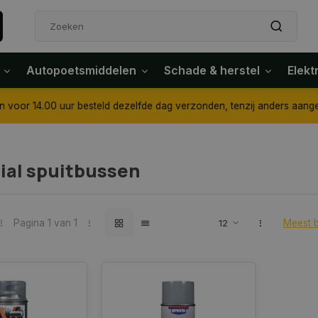
Autopoetsmiddelen
Schade & herstel
Elekt
4.00 uur besteld dezelfde dag verzonden, tenzij anders aangegeven
ial spuitbussen
Pagina 1 van 1
Meest 