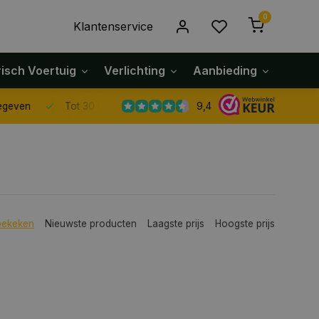
0
Klantenservice
risch Voertuig
Verlichting
Aanbieding
Klach
9,4
Tot 30 dagen retour sturen.
bekeken
Nieuwste producten
Laagste prijs
Hoogste prijs