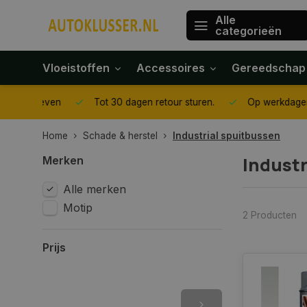
Alle
categorieën
Vloeistoffen
Accessoires
Gereedschap
gegeven
Tot 30 dagen retour sturen.
Op werkdagen voor 1
Home
Schade & herstel
Industrial spuitbussen
Industr
Merken
Alle merken
Motip
2 Producten
Prijs