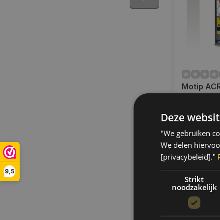
Motip AC
INDUSTRI
TRANSPA
Deze websit
Op voorra
VERNIS l 
Op voorraa
"We gebruiken coo
binnen 1 a
Boven de 50
We delen hiervoo
verzending.
[privacybeleid]."
€13,95
9,5
Strikt
noodzakelijk
Vergelij