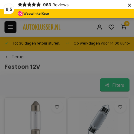
×
963
Reviews
9,5
0
Tot 30 dagen retour sturen.
Op werkdagen voor 14.00 uur best
Terug
Festoon 12V
Filters