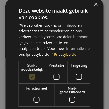
×
Deze website maakt gebruik
Philips C5W 12V 5W SET
Philips FESTOON
| 12844 BLS2
T6,2X27 12V 3W | 12818
van cookies.
Op voorraad
Op voorraad
"We gebruiken cookies om inhoud en
Op werkdagen voor 14.00
Op werkdagen voor 14.00
advertenties te personaliseren en ons
uur besteld, dezelfde dag
uur besteld, dezelfde dag
verzonden. Boven de 50,-
verzonden. Boven de 50,-
verkeer te analyseren. We delen hiervoor
gratis verzending. (NL & BE)
gratis verzending. (NL & BE)
gegevens met advertentie- en
analysepartners. Voor meer informatie zie
€1,39
€2,25
ons [privacybeleid]."
Privacybeleid
Vergelijk
Vergelijk
Strikt
Prestatie
Targeting
noodzakelijk
Functioneel
Niet-
geclassificeerd