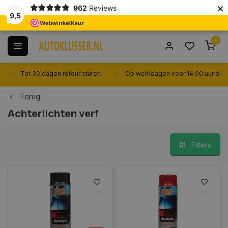
×
962
Reviews
9,5
0
Tot 30 dagen retour sturen.
Op werkdagen voor 14.00 uur best
Terug
Achterlichten verf
Filters