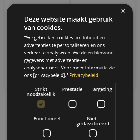
×
Deze website maakt gebruik
Motip Spuitbus
Colormatic Koplamp
achterlicht verf
renovatie set
van cookies.
verwijderaar 150ml
"We gebruiken cookies om inhoud en
00164
Only 3 left
Op voorraad
Op werkdagen voor 14.00
Op voorraad verzending
advertenties te personaliseren en ons
uur besteld, dezelfde dag
binnen 1 a 2 werkdagen.
verkeer te analyseren. We delen hiervoor
verzonden. Boven de 50,-
Boven de 50,- gratis
gratis verzending. (NL & BE)
verzending. (NL & BE)
gegevens met advertentie- en
analysepartners. Voor meer informatie zie
€7,95
€58,35
ons [privacybeleid]."
Privacybeleid
Vergelijk
Vergelijk
Strikt
Prestatie
Targeting
noodzakelijk
1
Functioneel
Niet-
geclassificeerd