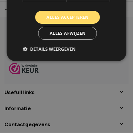
Tot 30 dagen retour sturen.
Op werkdagen voor 14.00 uur bes
ALLES ACCEPTEREN
Klantenservice
ALLES AFWIJZEN
Veelgestelde vragen
06-39119169
DETAILS WEERGEVEN
info@autoklusser.nl
Strikt noodzakelijk
Prestatie
Targeting
Functioneel
Niet-geclassificeerd
Usefull links
Strikt noodzakelijke cookies maken de
kernfunctionaliteiten van de website mogelijk, zoals
gebruikersaanmelding en accountbeheer. De
website kan niet goed worden gebruikt zonder de
Informatie
strikt noodzakelijke cookies.
Naam
Aanbieder
/
Domein
Vervaldat
Contactgegevens
COOKIELAW_STATS
www.autoklusser.nl
1 jaar