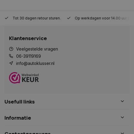
Tot 30 dagen retour sturen.
Op werkdagen voor 14.00 uur bes
CookieScriptConsent
4 weken 2
CookieScript
Klantenservice
dagen
www.autoklusser.nl
Veelgestelde vragen
06-39119169
info@autoklusser.nl
VISITOR_PRIVACY_METADATA
5 maanden 
YouTube
weken
.youtube.com
Usefull links
Informatie
Contactgegevens