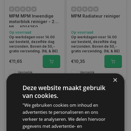
MPM MPM Inwendige
MPM Radiateur reiniger
motorblok reiniger - 250
Bij Autoklusser.nl zijn we toegewijd aan het leveren van
ML - AD14250
hoogwaardige producten die je kunnen helpen bij het
Op voorraad
Op voorraad
onderhoud en de optimalisatie van je auto. Ontdek ons
Op werkdagen voor 14.00
Op werkdagen voor 14.00
assortiment brandstofadditieven en andere autogerelateerde
uur besteld, dezelfde dag
uur besteld, dezelfde dag
producten vandaag nog, en zorg ervoor dat jouw auto in
verzonden. Boven de 50,-
verzonden. Boven de 50,-
topconditie blijft. Heb je vragen over onze additieven of over
gratis verzending. (NL & BE)
gratis verzending. (NL & BE)
een van onze andere producten?
Neem dan contact met ons
op
.
€11,65
€10,35
Vergelijk
Vergelijk
×
Deze website maakt gebruik
van cookies.
"We gebruiken cookies om inhoud en
advertenties te personaliseren en ons
verkeer te analyseren. We delen hiervoor
gegevens met advertentie- en