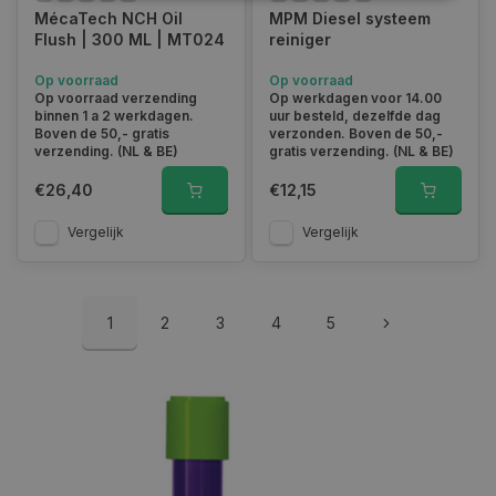
MécaTech NCH Oil
MPM Diesel systeem
Flush | 300 ML | MT024
reiniger
Strikt noodzakelijk
Prestatie
Targeting
Functioneel
Niet-geclassificeerd
Op voorraad
Op voorraad
Op voorraad verzending
Op werkdagen voor 14.00
Strikt noodzakelijke cookies maken de
binnen 1 a 2 werkdagen.
uur besteld, dezelfde dag
kernfunctionaliteiten van de website mogelijk, zoals
Boven de 50,- gratis
verzonden. Boven de 50,-
gebruikersaanmelding en accountbeheer. De
verzending. (NL & BE)
gratis verzending. (NL & BE)
website kan niet goed worden gebruikt zonder de
strikt noodzakelijke cookies.
€26,40
€12,15
Naam
Aanbieder
/
Domein
Vervaldat
Vergelijk
Vergelijk
COOKIELAW_STATS
www.autoklusser.nl
1 jaar
1
2
3
4
5
session_id
www.autoklusser.nl
29 minute
53 seconde