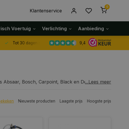
0
Klantenservice
risch Voertuig
Verlichting
Aanbieding
Klach
9,4
Tot 30 dagen retour sturen.
 Absaar, Bosch, Carpoint, Black en Decker en
...Lees meer
lemmen,
acculaders
, bougiesleutels, compressoren,
bekeken
Nieuwste producten
Laagste prijs
Hoogste prijs