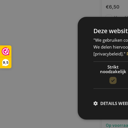
€6,50
Vergelij
Deze websit
"We gebruiken coo
We delen hiervoo
[privacybeleid]."
9,5
Strikt
noodzakelijk
DETAILS WE
BTC POL
MINI
Op voorra