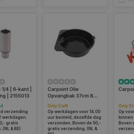
1/4 | 6-kant |
Carpoint Olie
Carpo
ang | 2155013
Opvangbak 37cm 8
Liter
ad
Only 5 left
Only 5 l
d verzending
Op werkdagen voor 14.00
Op voo
 2 werkdagen.
uur besteld, dezelfde dag
binnen 
,- gratis
verzonden. Boven de 50,-
Boven d
 (NL & BE)
gratis verzending. (NL &
verzend