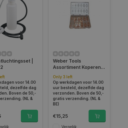
luchtingsset |
Weber Tools
02
Assortiment Koperen
ringen 150 pcs FD-
eft
Only 3 left
6090
kdagen voor 14.00
Op werkdagen voor 14.00
teld, dezelfde dag
uur besteld, dezelfde dag
en. Boven de 50,-
verzonden. Boven de 50,-
verzending. (NL &
gratis verzending. (NL &
BE)
5
€15,25
gelijk
Vergelijk