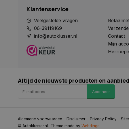
Klantenservice
_ga_1234567890
YSC
Veelgestelde vragen
Betaalme
_gcl_au
06-39119169
Verzende
info@autoklusser.nl
Contact
Mijn acco
COOKIELAW_ADS
Herroepi
_rdt_uuid
Altijd de nieuwste producten en aanbie
_fbp
Abonneer
IDE
Algemene voorwaarden
Disclaimer
Privacy Policy
Sit
© Autoklusser.nl
- Theme made by
Webdinge