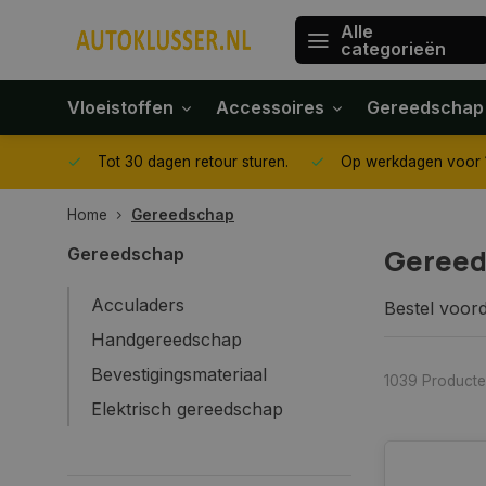
Alle
categorieën
Vloeistoffen
Accessoires
Gereedschap
gegeven
Tot 30 dagen retour sturen.
Op werkdagen voor 1
Home
Gereedschap
Gereed
Gereedschap
Acculaders
Bestel voor
meer. In de
Handgereedschap
krikken, ha
Bevestigingsmateriaal
1039 Product
Elektrisch gereedschap