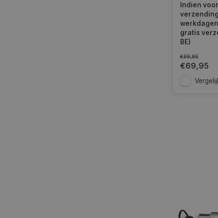
Indien voor
S
verzending
Strikt noodzakelijke
werkdagen.
accountbeheer. De we
gratis verz
BE)
Naam
€99,95
COOKIELAW_STATS
€69,95
Vergelij
session_id
__cf_bm
__cf_bm
CookieScriptConse