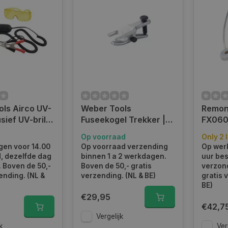
ls Airco UV-
Weber Tools
Remont
sief UV-bril |
Fuseekogel Trekker |
FX06
WT-62804
Op voorraad
Only 2 l
en voor 14.00
Op voorraad verzending
Op wer
d, dezelfde dag
binnen 1 a 2 werkdagen.
uur bes
 Boven de 50,-
Boven de 50,- gratis
verzond
ending. (NL &
verzending. (NL & BE)
gratis 
BE)
€29,95
€42,7
Vergelijk
k
Ver