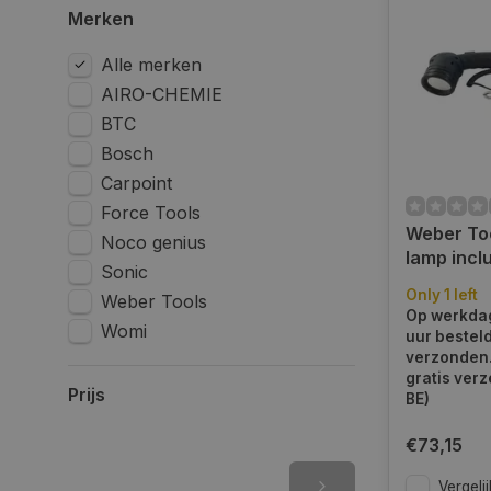
Merken
Alle merken
AIRO-CHEMIE
BTC
Bosch
Carpoint
Force Tools
Weber Too
Noco genius
lamp inclu
Sonic
WT-1055
Only 1 left
Weber Tools
Op werkdag
Womi
uur bestel
verzonden.
gratis verz
Prijs
BE)
€73,15
Vergelij