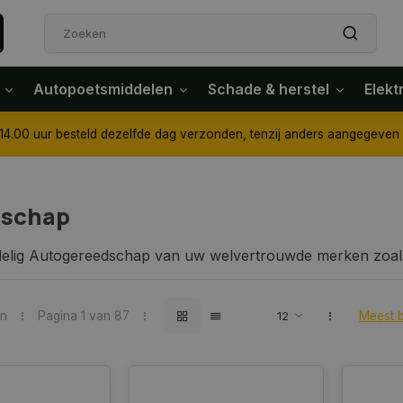
Autopoetsmiddelen
Schade & herstel
Elekt
4.00 uur besteld dezelfde dag verzonden, tenzij anders aangegeven
schap
delig Autogereedschap van uw welvertrouwde merken zoals
ze categorie vindt u een groot assortiment aan acculaadk
ndgereedschap.
en
Pagina 1 van 87
Meest 