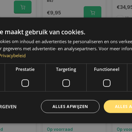
BE)
€34,9
€9,95
k
Ver
Vergelijk
e maakt gebruik van cookies.
kies om inhoud en advertenties te personaliseren en ons verkee
r gegevens met advertentie- en analysepartners. Voor meer infor
Privacybeleid
Prestatie
Targeting
Functioneel
-30%
ERGEVEN
ALLES AFWIJZEN
ALLES 
IJSTMACHINE
Weber Tools
Carpoi
Schroefdraad
Lucht
Reparatie set M10 X 1.0
bande
ad
Op voorraad
Op voo