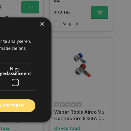
BE)
5
€12,95
gelijk
×
Vergelijk
r te analyseren.
matie zie ons
Niet-
geclassificeerd
ACCEPTEREN
nt
Weber Tools Airco Vul
compressor
Connectors R134A |
npomp | 12V
WT-111056
rraad
Op voorraad