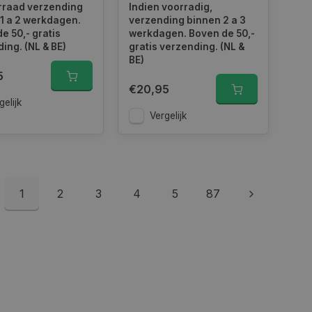
 0623227
rraad verzending
Indien voorradig,
rd
1 a 2 werkdagen.
verzending binnen 2 a 3
elding en
e 50,- gratis
werkdagen. Boven de 50,-
ing. (NL & BE)
gratis verzending. (NL &
BE)
5
 toestemming van de
€20,95
ookies op de website
gelijk
Vergelijk
identificatiecode
e op de website. De
eilige en
e behouden, ervoor
f item selecties
r pagina. Het slaat
1
2
3
4
5
87
derscheid te
 is gunstig voor de
e kunnen maken over
derscheid te
 is gunstig voor de
e kunnen maken over
de Cookie-