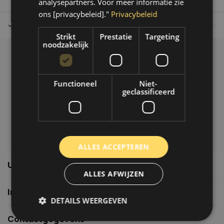
analysepartners. Voor meer informatie zie
ons [privacybeleid]."
Privacybeleid
Tot 30 dagen retour sturen.
Op werkdagen voor 14.00 uur bes
Strikt
Prestatie
Targeting
noodzakelijk
Klantenservice
Veelgestelde vragen
Functioneel
Niet-
06-39119169
geclassificeerd
info@autoklusser.nl
ALLES ACCEPTEREN
Usefull links
ALLES AFWIJZEN
Informatie
DETAILS WEERGEVEN
Contactgegevens