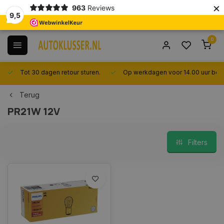
×
963
Reviews
9,5
0
Tot 30 dagen retour sturen.
Op werkdagen voor 14.00 uur best
Terug
PR21W 12V
Filters