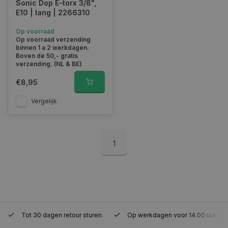
Sonic Dop E-torx 3/8",
E10 | lang | 2266310
Functioneel
Niet-geclassificeerd
Strikt noodzakelijke cookies maken de
Op voorraad
kernfunctionaliteiten van de website mogelijk, zoals
Op voorraad verzending
gebruikersaanmelding en accountbeheer. De
binnen 1 a 2 werkdagen.
website kan niet goed worden gebruikt zonder de
Boven de 50,- gratis
strikt noodzakelijke cookies.
verzending. (NL & BE)
Naam
Aanbieder
/
Domein
Vervaldat
€8,95
COOKIELAW_STATS
www.autoklusser.nl
1 jaar
Vergelijk
1
session_id
www.autoklusser.nl
29 minute
53 seconde
Tot 30 dagen retour sturen.
Op werkdagen voor 14.00 uur bes