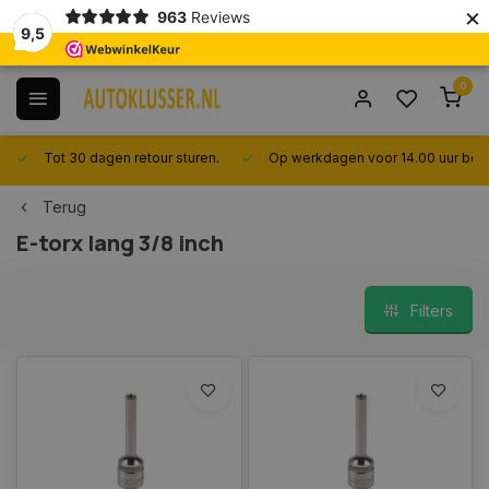
×
963
Reviews
9,5
0
Tot 30 dagen retour sturen.
Op werkdagen voor 14.00 uur best
Terug
E-torx lang 3/8 inch
Filters