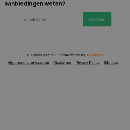
aanbiedingen weten?
Abonneer
CookieScriptConsent
4 weken 2
CookieScript
dagen
www.autoklusser.nl
© Autoklusser.nl
- Theme made by
Webdinge
Algemene voorwaarden
Disclaimer
Privacy Policy
Sitemap
VISITOR_PRIVACY_METADATA
5 maanden 
YouTube
weken
.youtube.com