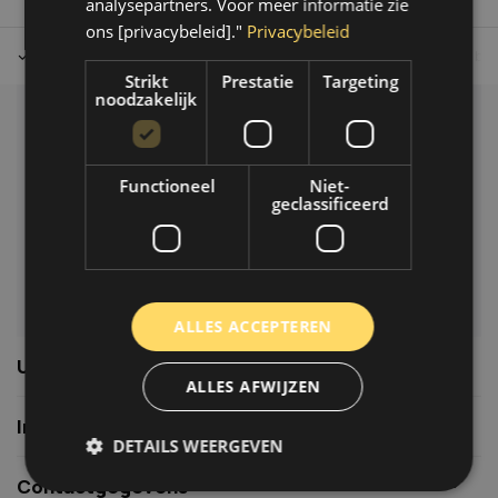
analysepartners. Voor meer informatie zie
ons [privacybeleid]."
Privacybeleid
Tot 30 dagen retour sturen.
Op werkdagen voor 14.00 uur bes
Strikt
Prestatie
Targeting
noodzakelijk
Klantenservice
Veelgestelde vragen
Functioneel
Niet-
06-39119169
geclassificeerd
info@autoklusser.nl
ALLES ACCEPTEREN
Usefull links
ALLES AFWIJZEN
Informatie
DETAILS WEERGEVEN
Contactgegevens