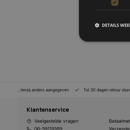
DETAILS WE
S
Strikt noodzakelijke
accountbeheer. De we
Naam
COOKIELAW_STATS
nden, tenzij anders aangegeven
Tot 30 dagen retour sturen.
session_id
Klantenservice
Veelgestelde vragen
Betaalme
06-39119169
Verzende