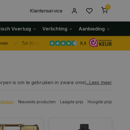
0
Klantenservice
risch Voertuig
Verlichting
Aanbieding
Klach
9,4
Tot 30 dagen retour sturen.
orpen is om te gebruiken in zware omstandigheden
...Lees meer
scherming tegen slijtage en corrosie en verlengt
om in koude omstandigheden snel te kunnen
bekeken
Nieuwste producten
Laagste prijs
Hoogste prijs
ring te bieden. Dit is met name belangrijk voor
t voor het trekken van zware lasten.