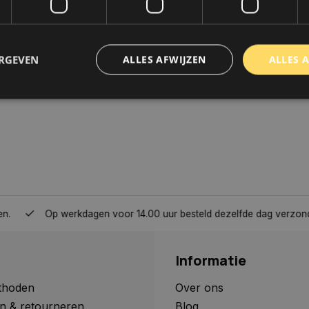
ERGEVEN
ALLES AFWIJZEN
ALLES 
trikt noodzakelijk
Prestatie
Targeting
Functioneel
Niet-geclassificee
 cookies maken de kernfunctionaliteiten van de website mogelijk, zoals gebruikersaanm
bsite kan niet goed worden gebruikt zonder de strikt noodzakelijke cookies.
Aanbieder
/
Domein
Vervaldatum
Omschrijving
www.autoklusser.nl
1 jaar
Dit cookie wordt gebruikt om de
gebruiker voor het gebruik van c
Op werkdagen voor 14.00 uur besteld dezelfde dag verzonden, 
te onthouden.
www.autoklusser.nl
29 minuten
Dit cookie wordt gebruikt om een 
53 seconden
op te slaan voor uw huidige sessi
Informatie
sessie ID wordt gebruikt om een v
consistente gebruikerservaring t
te zorgen dat pagina wijzigingen o
thoden
Over ons
worden onthouden van pagina naa
geen persoonlijke gegevens op.
n & retourneren
Blog