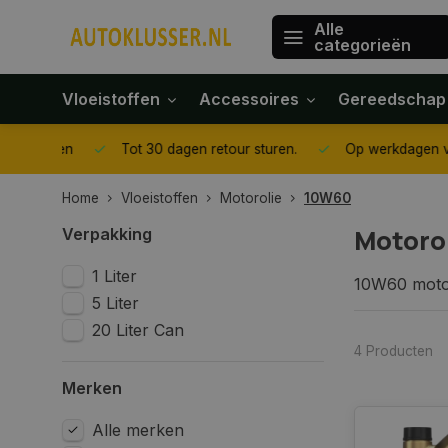
Alle
categorieën
Vloeistoffen
Accessoires
Gereedschap
gegeven
Tot 30 dagen retour sturen.
Op werkdagen voor 1
Home
Vloeistoffen
Motorolie
10W60
Motoro
Verpakking
1 Liter
10W60 motor
5 Liter
en bij hoger
daardoor de
20 Liter Can
De viscosit
4 Producten
circuleren, 
Merken
motoren die
High per
Alle merken