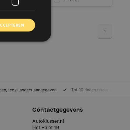
ACCEPTEREN
1
rd
elding en
 toestemming van de
ookies op de website
tenzij anders aangegeven
Tot 30 dagen retour sturen.
identificatiecode
e op de website. De
Contactgegevens
eilige en
e behouden, ervoor
f item selecties
Autoklusser.nl
r pagina. Het slaat
Het Palet 1B