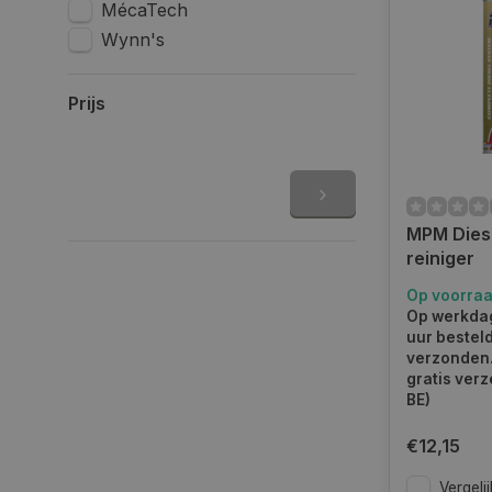
MécaTech
volledige au
Uitlaatgass
Wynn's
Het geluid 
Het brandsto
Prijs
De smering 
Kracht van d
Net zoals me
er als het 
MPM Dies
overgang so
reiniger
Welke die
Op voorra
Op werkdag
Er zijn vers
uur bestel
brandstofsys
verzonden.
gratis verz
schoonmake
BE)
In het asso
Beide zijn 
€12,15
verbeteren 
assortiment.
Vergelij