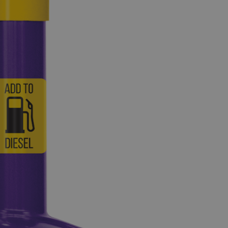
te onthouden.
www.autoklusser.nl
29 minuten
Dit cookie wordt gebruikt om een 
53 seconden
op te slaan voor uw huidige sessi
sessie ID wordt gebruikt om een v
consistente gebruikerservaring t
te zorgen dat pagina wijzigingen o
worden onthouden van pagina naa
geen persoonlijke gegevens op.
29 minuten
Deze cookie wordt gebruikt om on
Cloudflare Inc.
Google Privacy Policy
57 seconden
maken tussen mensen en bots. Dit
.webshopapp.com
website, om geldige rapporten t
het gebruik van hun website.
29 minuten
Deze cookie wordt gebruikt om on
Cloudflare Inc.
57 seconden
maken tussen mensen en bots. Dit
.www.autoklusser.nl
website, om geldige rapporten t
het gebruik van hun website.
nt
4 weken 2
Deze cookie wordt gebruikt door 
CookieScript
dagen
Script.com-service om de cookie
www.autoklusser.nl
bezoekers te onthouden. De cook
Cookie-Script.com is noodzakelijk
werken.
METADATA
5 maanden 4
Deze cookie wordt gebruikt om d
YouTube
weken
de gebruiker en privacykeuzes voo
.youtube.com
met de site op te slaan. Het regis
de toestemming van de bezoeker 
verschillende privacybeleid en ins