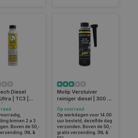
 5.000 kilometer of jaarlijks reiniger te
ereinigd.
en ontvang uw bestelling morgen in huis.
res. Ontdek ons extra voordelig geprijsde
ech Diesel
Motip Verstuiver
Ultra | TC3 |
reiniger diesel | 300 ml
 | 300 ML
fles | nummer 090641
rraad
Op voorraad
voorradig,
Op werkdagen voor 14.00
ing binnen 2 a 3
uur besteld, dezelfde dag
gen. Boven de 50,-
verzonden. Boven de 50,-
verzending. (NL &
gratis verzending. (NL &