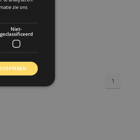
rraad verzending
matie zie ons
1 a 2 werkdagen.
e 50,- gratis
ing. (NL & BE)
Niet-
geclassificeerd
5
gelijk
ACCEPTEREN
1
rd
elding en
 toestemming van de
ookies op de website