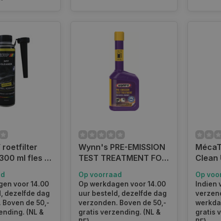
moet je diesel reiniger gebruiken?
stofsysteem optimaal in tact te houden raden wij aan om per
Ook kan tijdens een onderhoudsbeurt het systeem worden g
iniger voor uw auto kopen bij Autoklusser.nl
ag nog voor 15:00 uw diesel reiniger van Motip of Wynn’s 
.nl is uw webshop voor alle autobenodigdheden en accessoi
en sla uw slag.
roetfilter
Wynn's PRE-EMISSION
MécaT
 300 ml fles |
TEST TREATMENT FOR
Clean 
090642
DIESEL ENGINES 31963
MT013
ad
Op voorraad
Op voo
en voor 14.00
Op werkdagen voor 14.00
Indien 
d, dezelfde dag
uur besteld, dezelfde dag
verzend
 Boven de 50,-
verzonden. Boven de 50,-
werkda
ending. (NL &
gratis verzending. (NL &
gratis 