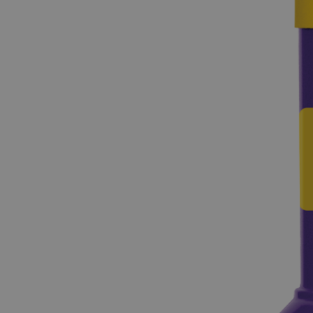
session_id
__cf_bm
__cf_bm
CookieScriptConse
VISITOR_PRIVACY_