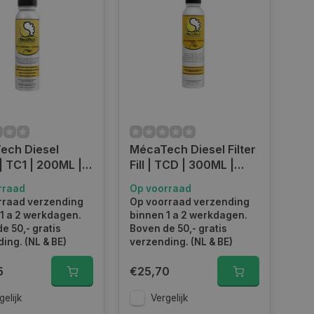
teem heeft vele voordelen.
volg
el voor langdurig plezier. De diesel reiniger zorgt
orgeven weer schoon worden. Daardoor is de
ech Diesel
MécaTech Diesel Filter
aangeraden.
| TC1 | 200ML |
Fill | TCD | 300ML |
0
MT011
rraad
Op voorraad
rraad verzending
Op voorraad verzending
 manier kunnen bijdragen aan het
1 a 2 werkdagen.
binnen 1 a 2 werkdagen.
f algemene reinigers die het hele systeem
e 50,- gratis
Boven de 50,- gratis
ing. (NL & BE)
verzending. (NL & BE)
s aangeboden van topmerken als
Wynn’s
en
Motip
.
5
€25,70
hebben jarenlang ervaring in het maken en
e garantie op topkwaliteit opgenomen in het
gelijk
Vergelijk