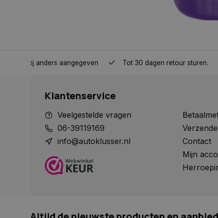
COOKIELAW_ADS
_rdt_uuid
nden, tenzij anders aangegeven
Tot 30 dagen retour sturen.
_fbp
Klantenservice
IDE
Veelgestelde vragen
Betaalme
06-39119169
Verzende
info@autoklusser.nl
Contact
Mijn acco
Herroepi
Altijd de nieuwste producten en aanbie