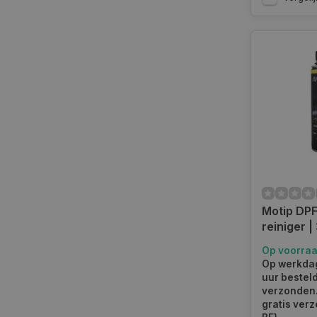
Hoe vaak 
Om het brand
gebruiken. 
Diesel re
Bestel vanda
Autoklusser
assortiment 
Motip DPF 
reiniger |
nummer 
Op voorra
Op werkdag
uur bestel
verzonden.
gratis verz