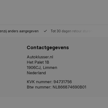
ming van de
r
r na verloop van
ies aan gebruikers te
ver hun voorkeuren
tenzij anders aangegeven
Tot 30 dagen retour sturen.
rtentieproducten te
adverteerders
Contactgegevens
ck en voert
e website gebruikt
gebruiker heeft
Autoklusser.nl
zocht.
Het Palet 1B
1906CJ, Limmen
Nederland
KVK nummer: 94731756
Btw nummer: NL866874690B01