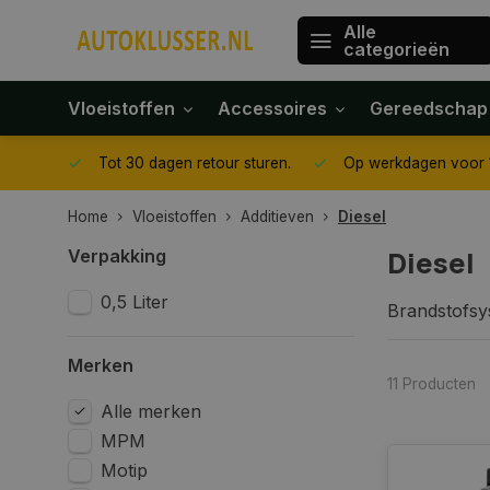
Alle
categorieën
Vloeistoffen
Accessoires
Gereedschap
gegeven
Tot 30 dagen retour sturen.
Op werkdagen voor 1
Home
Vloeistoffen
Additieven
Diesel
Diesel
Verpakking
0,5 Liter
Brandstofsys
vervuiling v
luxe meer. W
Merken
gebruik van 
11 Producten
Alle merken
Wat doet 
MPM
Motip
Een diesel r