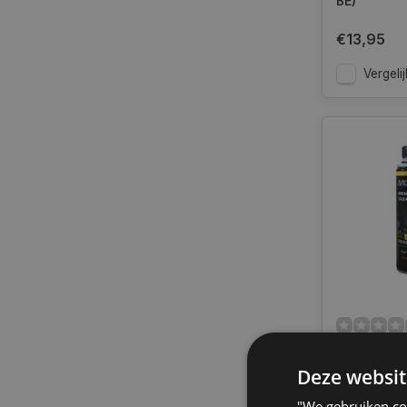
BE)
€13,95
Vergelij
Motip
Brandsto
Deze websit
reiniger d
Op voorra
"We gebruiken coo