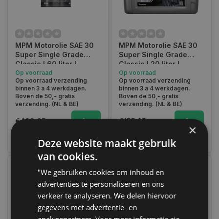
van de motor te verlengen. Maar het is belangrijk om te
onthouden dat elke motor uniek is en dat het kiezen van de
juiste motorolie afhankelijk is van verschillende factoren, zoals
het type motor, het klimaat en de rij omstandigheden.
MPM Motorolie SAE 30
MPM Motorolie SAE 30
Super Single Grade
Super Single Grade
Neem contact op met Autoklusser.nl
Classic l 60 liter l
Classic l 20 liter l
41060C
Op voorraad
41020C
Op voorraad
Op voorraad verzending
Op voorraad verzending
Weet u niet zeker of SAE 30 de juiste motorolie is voor uw
binnen 3 a 4 werkdagen.
binnen 3 a 4 werkdagen.
voertuig?
Neem dan contact met ons op
en stel ons je vraag.
Boven de 50,- gratis
Boven de 50,- gratis
Wij helpen je z.s.m. op weg!
verzending. (NL & BE)
verzending. (NL & BE)
€468,65
€155,25
×
Vergelijk
Vergelijk
Deze website maakt gebruik
van cookies.
"We gebruiken cookies om inhoud en
advertenties te personaliseren en ons
verkeer te analyseren. We delen hiervoor
gegevens met advertentie- en
analysepartners. Voor meer informatie zie