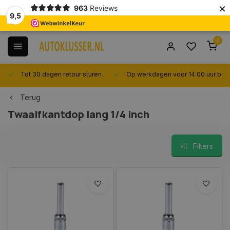
×
963
Reviews
9,5
0
Tot 30 dagen retour sturen.
Op werkdagen voor 14.00 uur best
Terug
Twaalfkantdop lang 1/4 inch
Filters