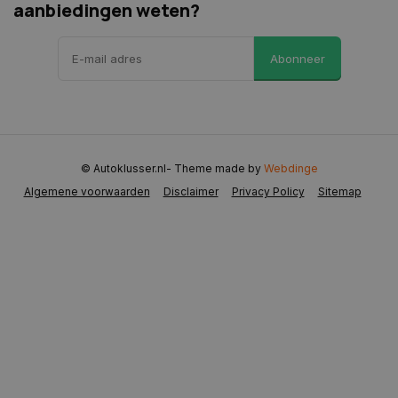
aanbiedingen weten?
Abonneer
CookieScriptConsent
4 weken 2
CookieScript
dagen
www.autoklusser.nl
© Autoklusser.nl
- Theme made by
Webdinge
Algemene voorwaarden
Disclaimer
Privacy Policy
Sitemap
VISITOR_PRIVACY_METADATA
5 maanden 
YouTube
weken
.youtube.com