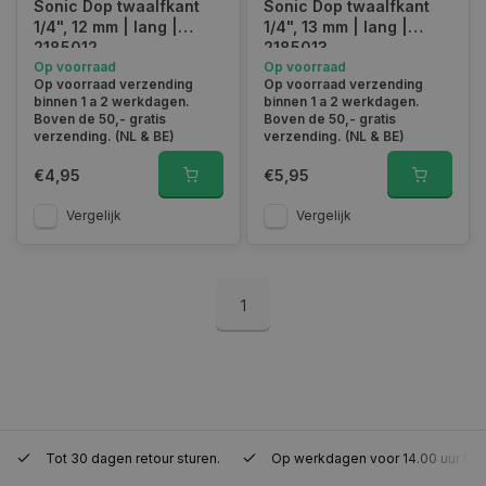
Sonic Dop twaalfkant
Sonic Dop twaalfkant
1/4", 12 mm | lang |
1/4", 13 mm | lang |
Functioneel
Niet-geclassificeerd
2185012
2185013
Strikt noodzakelijke cookies maken de
Op voorraad
Op voorraad
kernfunctionaliteiten van de website mogelijk, zoals
Op voorraad verzending
Op voorraad verzending
gebruikersaanmelding en accountbeheer. De
binnen 1 a 2 werkdagen.
binnen 1 a 2 werkdagen.
website kan niet goed worden gebruikt zonder de
Boven de 50,- gratis
Boven de 50,- gratis
strikt noodzakelijke cookies.
verzending. (NL & BE)
verzending. (NL & BE)
Naam
Aanbieder
/
Domein
Vervaldat
€4,95
€5,95
COOKIELAW_STATS
www.autoklusser.nl
1 jaar
Vergelijk
Vergelijk
1
session_id
www.autoklusser.nl
29 minute
53 seconde
Tot 30 dagen retour sturen.
Op werkdagen voor 14.00 uur bes