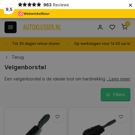
×
963
Reviews
9,5
0
Tot 30 dagen retour sturen.
Op werkdagen voor 14.00 uur best
Terug
Velgenborstel
Een velgenborstel is de ideale tool om hardnekkig vuil, remstof
...Lees meer
en olie van je velgen snel en eenvoudig te verwijderen. Bij
Autoklusser.nl bieden we een ruime keuze aan hoogwaardige
Filters
velgenborstels, speciaal ontworpen om je wielen snel en
effectief schoon te maken zonder ze te beschadigen.
Kies een velgenborstel van Autoklusser.nl