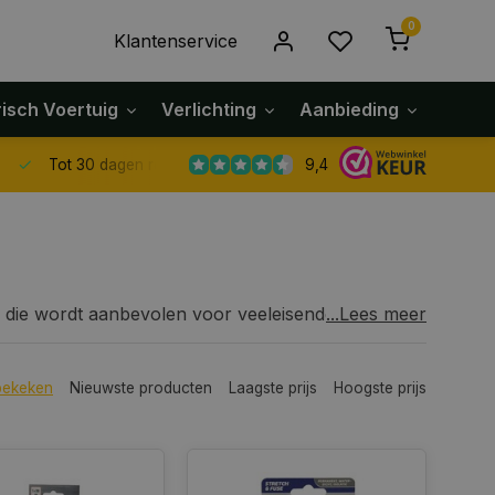
0
Klantenservice
risch Voertuig
Verlichting
Aanbieding
Klach
9,4
Tot 30 dagen retour sturen.
die wordt aanbevolen voor veeleisende
...Lees meer
n semi-crêpepapier gecoat met speciaal
 alle algemene maskeringstoepassingen.
bekeken
Nieuwste producten
Laagste prijs
Hoogste prijs