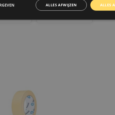
ERGEVEN
ALLES AFWIJZEN
ALLES 
€5,50
k
Vergelijk
trikt noodzakelijk
Prestatie
Targeting
Functioneel
Niet-geclassificee
 cookies maken de kernfunctionaliteiten van de website mogelijk, zoals gebruikersaanm
bsite kan niet goed worden gebruikt zonder de strikt noodzakelijke cookies.
Aanbieder
/
Domein
Vervaldatum
Omschrijving
www.autoklusser.nl
1 jaar
Dit cookie wordt gebruikt om de
gebruiker voor het gebruik van c
te onthouden.
www.autoklusser.nl
29 minuten
Dit cookie wordt gebruikt om een 
53 seconden
op te slaan voor uw huidige sessi
sessie ID wordt gebruikt om een v
consistente gebruikerservaring t
te zorgen dat pagina wijzigingen o
worden onthouden van pagina naa
geen persoonlijke gegevens op.
29 minuten
Deze cookie wordt gebruikt om on
Cloudflare Inc.
Google Privacy Policy
57 seconden
maken tussen mensen en bots. Dit
.webshopapp.com
website, om geldige rapporten t
het gebruik van hun website.