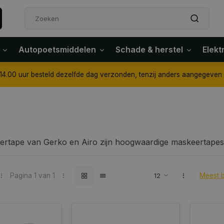
Autopoetsmiddelen
Schade & herstel
Elekt
4.00 uur besteld dezelfde dag verzonden, tenzij anders aangegeven
rtape van Gerko en Airo zijn hoogwaardige maskeertapes 
iewerken en voor hoogwaardig ovengebruik. Afplaktape va
 oplosmiddelhoudende natuurrubberlijm. Ook geschikt voor
Pagina 1 van 1
Meest 