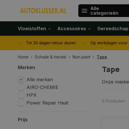
Alle
categorieën
Vloeistoffen
Accessoires
Gereedschap
gegeven
Tot 30 dagen retour sturen.
Op werkdagen voor 1
Home
Schade & herstel
Non paint
Tape
Tape
Merken
Alle merken
Onze maskee
AIRO-CHEMIE
autoreparat
ontwikkelde
HPX
6 Producten
Power Repair Heat
Prijs