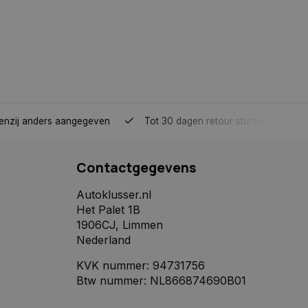
derscheid te
 is gunstig voor de
e kunnen maken over
de Cookie-
voorkeuren van
ie-banner van
 om correct te
tenzij anders aangegeven
Tot 30 dagen retour sturen.
e toestemming van
r hun interactie
treert gegevens over
met betrekking tot
tellingen, zodat hun
Contactgegevens
 in toekomstige
Autoklusser.nl
 toestemming van de
Het Palet 1B
ookies op de website
1906CJ, Limmen
Nederland
Omschrijving
KVK nummer: 94731756
Btw nummer: NL866874690B01
Analytics - wat een
mming van een