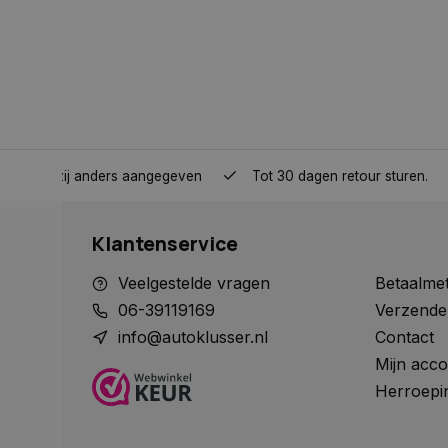
__cf_bm
CookieScriptConse
nden, tenzij anders aangegeven
Tot 30 dagen retour sturen.
VISITOR_PRIVACY_
Klantenservice
Veelgestelde vragen
Betaalme
COOKIELAW
06-39119169
Verzende
info@autoklusser.nl
Contact
Mijn acco
Naam
Herroepi
Naam
Naam
__Secure-YNID
Naam
__Secure-ROLLOU
_ga
COOKIELAW_SOCIA