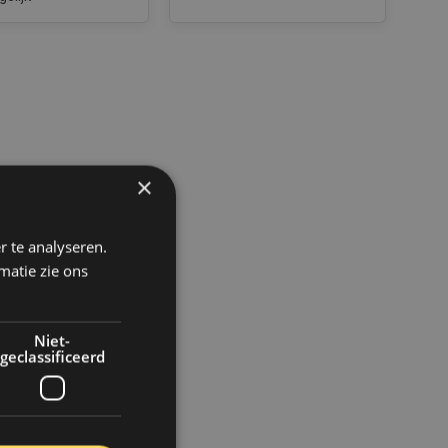
×
r te analyseren.
matie zie ons
Niet-
geclassificeerd