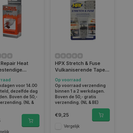
Repair Heat
HPX Stretch & Fuse
estendige
Vulkaniserende Tape -
tie tape - 5 x
25mm X 3m
rraad
Op voorraad
m
kdagen voor 14.00
Op voorraad verzending
teld, dezelfde dag
binnen 1 a 2 werkdagen.
en. Boven de 50,-
Boven de 50,- gratis
verzending. (NL &
verzending. (NL & BE)
€9,25
5
Vergelijk
gelijk