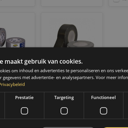
e maakt gebruik van cookies.
kies om inhoud en advertenties te personaliseren en ons verkee
r gegevens met advertentie- en analysepartners. Voor meer infor
Privacybeleid
 Tape 2200 |
HPX Universele
48mm x 25m |
Reparatietape | Zwart |
Prestatie
Targeting
Functioneel
50mm x 25m | EB5025
Only 10 left
d verzending
Op voorraad verzending
 2 werkdagen.
binnen 1 a 2 werkdagen.
,- gratis
Boven de 50,- gratis
 (NL & BE)
verzending. (NL & BE)