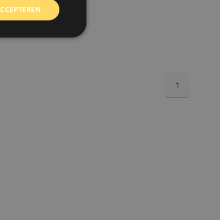
ACCEPTEREN
rd
elding en
1
 toestemming van de
ookies op de website
identificatiecode
e op de website. De
eilige en
e behouden, ervoor
f item selecties
r pagina. Het slaat
derscheid te
 is gunstig voor de
e kunnen maken over