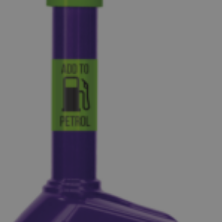
COOKIELAW_STATS
www.autoklusser.nl
1 jaar
session_id
www.autoklusser.nl
29 minute
53 seconde
Google Privacy Policy