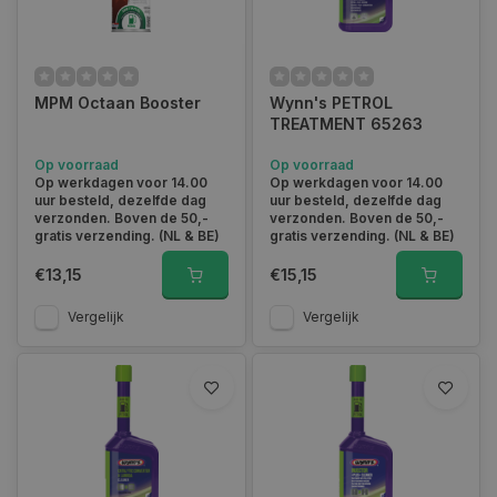
bij Autoklusser.nl ook terecht. Bekijk dan onze
diesel
reinigers
. Naast de brandstofsysteemreinigers hebben we
ook een loodvervanger, E10 protector/reiniger en een reiniger
die bedoeld is voor de uitlaat emissie te verlagen voor de APK
test.
MPM Octaan Booster
Wynn's PETROL
TREATMENT 65263
Op voorraad
Op voorraad
Op werkdagen voor 14.00
Op werkdagen voor 14.00
Wat is de beste benzine reiniger?
uur besteld, dezelfde dag
uur besteld, dezelfde dag
verzonden. Boven de 50,-
verzonden. Boven de 50,-
gratis verzending. (NL & BE)
gratis verzending. (NL & BE)
Iedere auto is anders en bevat onderdelen met andere
eigenschappen. Ook al is het brandstofsystemen in de basis
€13,15
€15,15
hetzelfde, toch heeft niet iedere auto hetzelfde nodig. Voor
een algemene opschoning van het brandstofsysteem kunt u bij
Vergelijk
Vergelijk
Autoklusser.nl terecht voor de normale benzine reiniger. Ook
om specifieke onderdelen te verbeteren zijn er reinigers te
vinden in ons assortiment. Voor een injector + cleaner wordt
de
reiniger van Wynn’s
aangeraden.