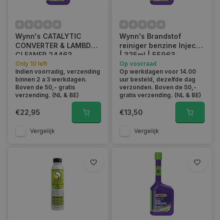
Hoe vaak moet je benzine reiniger
gebruiken?
Wynn's CATALYTIC
Wynn's Brandstof
Om het brandstofsysteem optimaal in tact te houden raden wij
CONVERTER & LAMBDA
reiniger benzine Injectie
aan om per 5.000 kilometer of jaarlijks reiniger te gebruiken.
CLEANER 24463
| 325ml | 55963
Ook kan tijdens een onderhoudsbeurt het systeem worden
Only 10 left
Op voorraad
gereinigd. Door dit regelmatig te doen werkt de reiniger
Indien voorradig, verzending
Op werkdagen voor 14.00
preventief.
binnen 2 a 3 werkdagen.
uur besteld, dezelfde dag
Boven de 50,- gratis
verzonden. Boven de 50,-
verzending. (NL & BE)
gratis verzending. (NL & BE)
€22,95
€13,50
Benzine reiniger voor uw auto kopen bij
Vergelijk
Vergelijk
Autoklusser.nl
Bestel vandaag nog voor 15:00 uw benzine reiniger van Motip
of Wynn’s en ontvang uw bestelling morgen in huis.
Autoklusser.nl is uw webshop voor alle autobenodigdheden en
accessoires. Ontdek ons extra voordelig geprijsde assortiment
en sla uw slag.