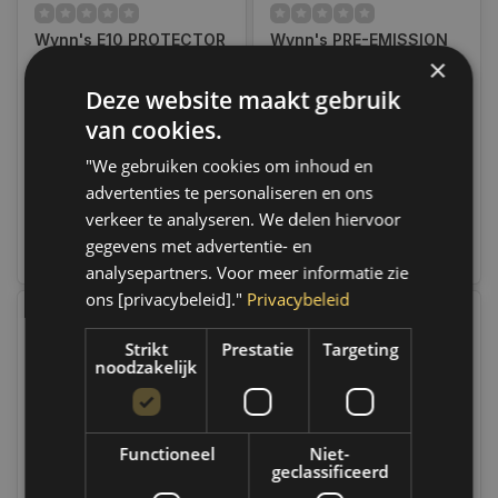
Wynn's E10 PROTECTOR
Wynn's PRE-EMISSION
BESCHERMT BIJ
TEST TREATMENT FOR
×
GEBRUIK VAN E10
PETROL ENGINES 31163
Deze website maakt gebruik
BENZINE
Op voorraad
Op voorraad
Op werkdagen voor 14.00
Op voorraad verzending
van cookies.
uur besteld, dezelfde dag
binnen 1 a 2 werkdagen.
verzonden. Boven de 50,-
Boven de 50,- gratis
"We gebruiken cookies om inhoud en
gratis verzending. (NL & BE)
verzending. (NL & BE)
advertenties te personaliseren en ons
€13,95
€13,95
verkeer te analyseren. We delen hiervoor
gegevens met advertentie- en
Vergelijk
Vergelijk
analysepartners. Voor meer informatie zie
ons [privacybeleid]."
Privacybeleid
Strikt
Prestatie
Targeting
noodzakelijk
Functioneel
Niet-
geclassificeerd