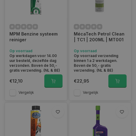
Wat doet benzine reiniger?
Benzine reiniger maakt het brandstofsysteem van een auto
MPM Benzine systeem
MécaTech Petrol Clean
welke op benzine loopt schoon. Injectoren, carburateur en
reiniger
| TC1 | 200ML | MT001
kleppen worden verlost van opgebouwd vuil. Regelmatig
benzine reiniger gebruiken heeft een preventieve werking. De
Op voorraad
Op voorraad
reiniger is dus vooral gericht op het systeem zelf. Wat benzine
Op werkdagen voor 14.00
Op voorraad verzending
uur besteld, dezelfde dag
binnen 1 a 2 werkdagen.
reiniger precies doet is als volgt:
verzonden. Boven de 50,-
Boven de 50,- gratis
gratis verzending. (NL & BE)
verzending. (NL & BE)
reinigt verstuivers
€12,10
€22,95
voorkomt neerslagvorming
vergemakkelijkt het koud starten van de auto
Vergelijk
Vergelijk
absorbeert condenswater
beschermt tegen roest en corrosie
smeert de pomp, verstuivers, kleppen en bovengedeelte van
de cilinders
dringt het brandstofverbruik terug
Voor brandstofsystemen die gebruik maken van diesel kun je