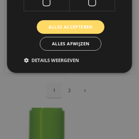
MécaTech Octaan
MécaTech TS3 Moto |
Booster | TC2 | 300ML |
MT603 | 120 ML
MT002
Op voorraad
Op voorraad
ALLES ACCEPTEREN
Op voorraad verzending
Op voorraad verzending
binnen 1 a 2 werkdagen.
binnen 1 a 2 werkdagen.
Boven de 50,- gratis
Boven de 50,- gratis
verzending. (NL & BE)
verzending. (NL & BE)
ALLES AFWIJZEN
€28,35
€16,65
DETAILS WEERGEVEN
Vergelijk
Vergelijk
Strikt noodzakelijk
Prestatie
Targeting
1
2
Functioneel
Niet-geclassificeerd
Strikt noodzakelijke cookies maken de
kernfunctionaliteiten van de website mogelijk, zoals
gebruikersaanmelding en accountbeheer. De
website kan niet goed worden gebruikt zonder de
strikt noodzakelijke cookies.
Naam
Aanbieder
/
Domein
Vervaldat