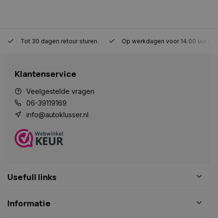
Tot 30 dagen retour sturen.
Op werkdagen voor 14.00 uur bes
VISITOR_PRIVACY_METADATA
5 maanden 
YouTube
weken
.youtube.com
Klantenservice
Veelgestelde vragen
06-39119169
info@autoklusser.nl
Usefull links
COOKIELAW
www.autoklusser.nl
1 jaar
Informatie