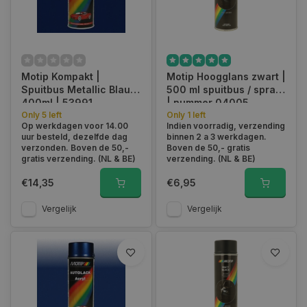
Bestellen is kinderlijk eenvoudig. Er zijn een aantal dingen die
van te voren kunt bedenken om het bestelproces nog
soepeler te laten verlopen. De kleur die u wilt aanbrengen en
de hoeveelheid lak die u nodig heeft bijvoorbeeld. Kies de
juiste spuitbus, voeg deze toe aan de winkelwagen en reken
Motip Kompakt |
Motip Hoogglans zwart |
af.
Spuitbus Metallic Blauw
500 ml spuitbus / spray
400ml | 53991
| nummer 04005
Bestel voor 15:00 en uw bestelling wordt dezelfde dag nog
Only 5 left
Only 1 left
verzonden
Op werkdagen voor 14.00
Indien voorradig, verzending
uur besteld, dezelfde dag
binnen 2 a 3 werkdagen.
Bestellingen boven de €50 worden gratis geleverd in België
verzonden. Boven de 50,-
Boven de 50,- gratis
en Nederland
gratis verzending. (NL & BE)
verzending. (NL & BE)
Alle kleuren kunnen worden gemaakt op aanvraag
Alle autolak is van het merk Motip en staat garant voor
€14,35
€6,95
topkwaliteit
Vergelijk
Vergelijk
Hoe moet je een auto lakken?
Gebruik van onze autolak is in de basis redelijk eenvoudig. Het
is tevens een spuitbus met verf die op uw auto gespoten moet