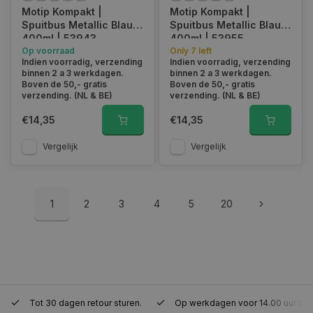
Motip Kompakt |
Motip Kompakt |
Spuitbus Metallic Blauw
Spuitbus Metallic Blauw
400ml | 53943
400ml | 53955
Op voorraad
Only 7 left
Indien voorradig, verzending
Indien voorradig, verzending
session_id
www.autoklusser.nl
29 minute
binnen 2 a 3 werkdagen.
binnen 2 a 3 werkdagen.
53 seconde
Boven de 50,- gratis
Boven de 50,- gratis
verzending. (NL & BE)
verzending. (NL & BE)
€14,35
€14,35
Vergelijk
Vergelijk
Google Privacy Policy
1
2
3
4
5
20
__cf_bm
29 minute
Cloudflare Inc.
57 seconde
.webshopapp.com
Tot 30 dagen retour sturen.
Op werkdagen voor 14.00 uur bes