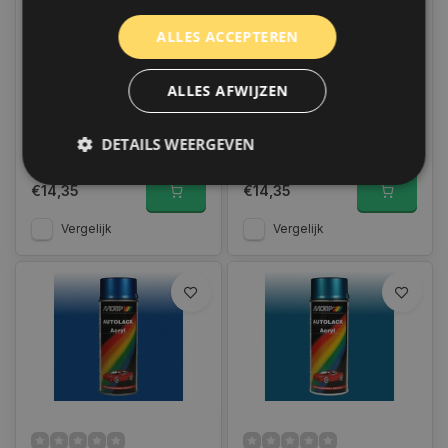
Motip Kompakt |
Motip Kompakt |
ALLES ACCEPTEREN
Spuitbus Metallic Bruin
Metallic Rood Spuitbus
400ml | 51200
400ml | 51558
ALLES AFWIJZEN
Only 1 left
Op voorraad
Indien voorradig, verzending
Indien voorradig, verzending
binnen 2 a 3 werkdagen.
binnen 2 a 3 werkdagen.
Boven de 50,- gratis
Boven de 50,- gratis
DETAILS WEERGEVEN
verzending. (NL & BE)
verzending. (NL & BE)
€14,35
€14,35
Strikt noodzakelijk
Prestatie
Targeting
Vergelijk
Vergelijk
Functioneel
Niet-geclassificeerd
Strikt noodzakelijke cookies maken de
kernfunctionaliteiten van de website mogelijk, zoals
gebruikersaanmelding en accountbeheer. De
website kan niet goed worden gebruikt zonder de
strikt noodzakelijke cookies.
Naam
Aanbieder
/
Domein
Vervaldat
COOKIELAW_STATS
www.autoklusser.nl
1 jaar