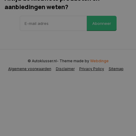
aanbiedingen weten?
VISITOR_PRIVACY_METADATA
5 maanden 
YouTube
weken
.youtube.com
Abonneer
© Autoklusser.nl
- Theme made by
Webdinge
Algemene voorwaarden
Disclaimer
Privacy Policy
Sitemap
COOKIELAW
www.autoklusser.nl
1 jaar