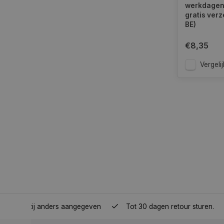
werkdagen.
gratis verz
BE)
__cf_bm
€8,35
Vergelij
__cf_bm
CookieScriptConse
VISITOR_PRIVACY_
COOKIELAW
nden, tenzij anders aangegeven
Tot 30 dagen retour sturen.