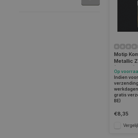
Motip Kom
Metallic 
(951010) -
Op voorra
Indien voor
verzending
werkdagen.
gratis verz
BE)
€8,35
Vergelij