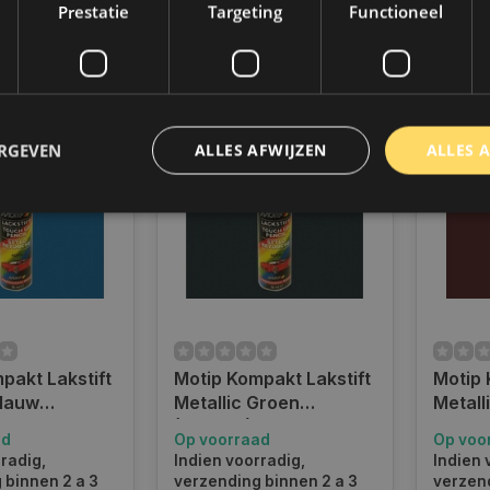
€8,35
€8,35
Prestatie
Targeting
Functioneel
k
Vergelijk
Ver
ERGEVEN
ALLES AFWIJZEN
ALLES 
trikt noodzakelijk
Prestatie
Targeting
Functioneel
Niet-geclassificee
 cookies maken de kernfunctionaliteiten van de website mogelijk, zoals gebruikersaanm
bsite kan niet goed worden gebruikt zonder de strikt noodzakelijke cookies.
Aanbieder
/
Domein
Vervaldatum
Omschrijving
pakt Lakstift
Motip Kompakt Lakstift
Motip 
www.autoklusser.nl
1 jaar
Dit cookie wordt gebruikt om de
gebruiker voor het gebruik van c
Blauw
Metallic Groen
Metall
te onthouden.
- 12 ml
(953574) - 12 ml
- 12 ml
ad
Op voorraad
Op voo
www.autoklusser.nl
29 minuten
Dit cookie wordt gebruikt om een 
53 seconden
op te slaan voor uw huidige sessi
radig,
Indien voorradig,
Indien 
sessie ID wordt gebruikt om een v
 binnen 2 a 3
verzending binnen 2 a 3
verzend
consistente gebruikerservaring t