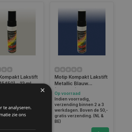
Kompakt Lakstift
Motip Kompakt Lakstift
45450) - 12 ml
Metallic Blauw
×
(953990) - 12 ml
rraad
Op voorraad
voorradig,
Indien voorradig,
ing binnen 2 a 3
verzending binnen 2 a 3
r te analyseren.
gen. Boven de 50,-
werkdagen. Boven de 50,-
matie zie ons
verzending. (NL &
gratis verzending. (NL &
BE)