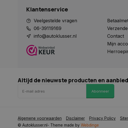
Klantenservice
Naam
Veelgestelde vragen
Betaalme
Naam
Naam
__Secure-YNID
Naam
06-39119169
Verzende
__Secure-ROLLOU
_ga
COOKIELAW_SOCIA
info@autoklusser.nl
Contact
VISITOR_INFO1_LIV
Mijn acco
Herroepi
test_cookie
_ga_HVL6YTJ21H
_ga_1234567890
YSC
Altijd de nieuwste producten en aanbie
_gcl_au
Abonneer
COOKIELAW_ADS
Algemene voorwaarden
Disclaimer
Privacy Policy
Sit
© Autoklusser.nl
- Theme made by
Webdinge
_rdt_uuid