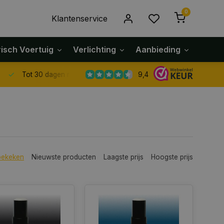
0
Klantenservice
risch Voertuig
Verlichting
Aanbieding
Klach
9,4
Tot 30 dagen retour sturen.
bekeken
Nieuwste producten
Laagste prijs
Hoogste prijs