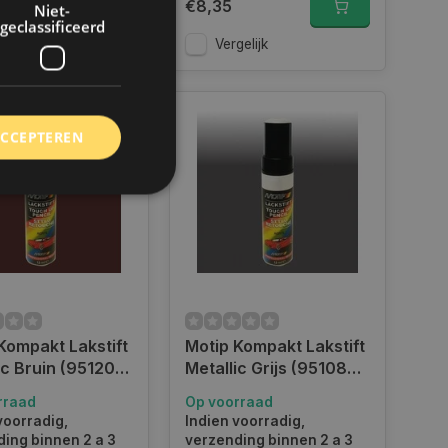
€8,35
Niet-
geclassificeerd
gelijk
Vergelijk
ACCEPTEREN
rd
elding en
Kompakt Lakstift
Motip Kompakt Lakstift
 toestemming van de
ookies op de website
ic Bruin (951200)
Metallic Grijs (951085)
- 12 ml
rraad
Op voorraad
identificatiecode
e op de website. De
voorradig,
Indien voorradig,
eilige en
ing binnen 2 a 3
verzending binnen 2 a 3
e behouden, ervoor