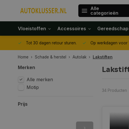
Alle
categorieën
Vloeistoffen
Accessoires
Gereedschap
gegeven
Tot 30 dagen retour sturen.
Op werkdagen voor 1
Home
Schade & herstel
Autolak
Lakstiften
Lakstif
Merken
Alle merken
Motip
34 Producten
Prijs