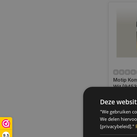
Motip Kom
Wit (9453
Op voorra
Deze websit
Indien voor
verzending
"We gebruiken coo
werkdagen.
We delen hiervoo
gratis verz
[privacybeleid]."
BE)
9,5