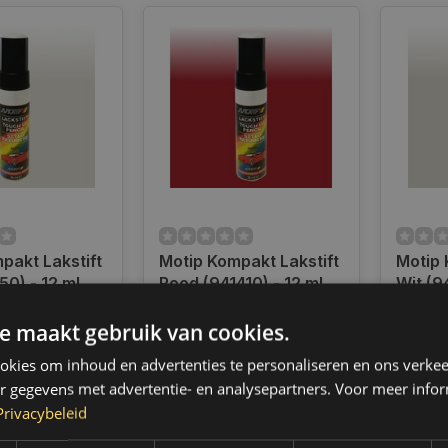
pakt Lakstift
Motip Kompakt Lakstift
Motip 
50) - 12 ml
Rood (941410) - 12 ml
Wit (9
ad
Op voorraad
Op voo
e maakt gebruik van cookies.
radig,
Indien voorradig,
Indien 
 binnen 2 a 3
verzending binnen 2 a 3
verzend
kies om inhoud en advertenties te personaliseren en ons verkee
 Boven de 50,-
werkdagen. Boven de 50,-
werkda
r gegevens met advertentie- en analysepartners. Voor meer infor
ending. (NL &
gratis verzending. (NL &
gratis 
Privacybeleid
BE)
BE)