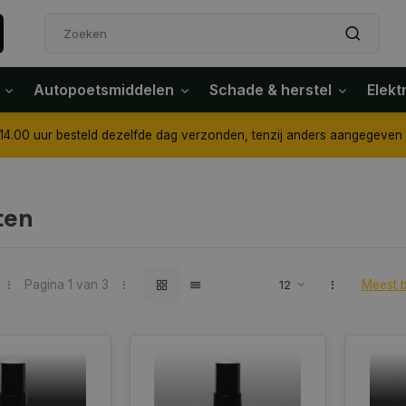
Autopoetsmiddelen
Schade & herstel
Elekt
4.00 uur besteld dezelfde dag verzonden, tenzij anders aangegeven
ten
Pagina 1 van 3
Meest 