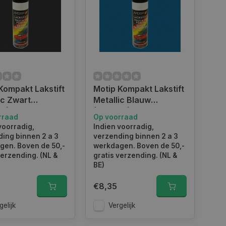
Kompakt Lakstift
Motip Kompakt Lakstift
ic Zwart
Metallic Blauw
4) - 12 ml
(953943) - 12 ml
rraad
Op voorraad
voorradig,
Indien voorradig,
ing binnen 2 a 3
verzending binnen 2 a 3
gen. Boven de 50,-
werkdagen. Boven de 50,-
verzending. (NL &
gratis verzending. (NL &
BE)
€8,35
gelijk
Vergelijk