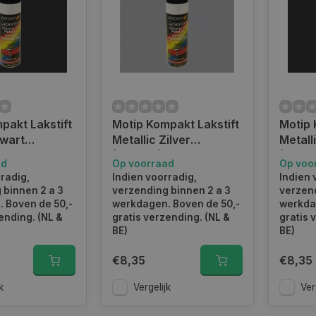
pakt Lakstift
Motip Kompakt Lakstift
Motip 
Zwart
Metallic Zilver
Metall
 12 ml
(955310) - 12 ml
(95102
ad
Op voorraad
Op voo
radig,
Indien voorradig,
Indien 
 binnen 2 a 3
verzending binnen 2 a 3
verzend
 Boven de 50,-
werkdagen. Boven de 50,-
werkda
ending. (NL &
gratis verzending. (NL &
gratis 
BE)
BE)
€8,35
€8,35
k
Vergelijk
Ver