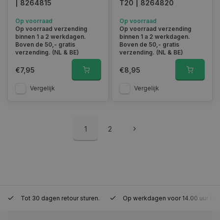
| 8264815
T20 | 8264820
Op voorraad
Op voorraad
Op voorraad verzending
Op voorraad verzending
binnen 1 a 2 werkdagen.
binnen 1 a 2 werkdagen.
session_id
www.autoklusser.nl
29 minute
Boven de 50,- gratis
Boven de 50,- gratis
53 seconde
verzending. (NL & BE)
verzending. (NL & BE)
€7,95
€8,95
Vergelijk
Vergelijk
Google Privacy Policy
1
2
__cf_bm
29 minute
Cloudflare Inc.
Tot 30 dagen retour sturen.
Op werkdagen voor 14.00 uur bes
57 seconde
.webshopapp.com