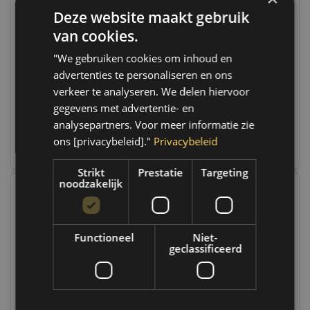
Deze website maakt gebruik
Sonic Dop torx 3/8",
Sonic Dop torx 3/8",
T27 | 8264827
T25 | 8264825
van cookies.
Op voorraad
Op voorraad
"We gebruiken cookies om inhoud en
Op voorraad verzending
Op voorraad verzending
advertenties te personaliseren en ons
binnen 1 a 2 werkdagen.
binnen 1 a 2 werkdagen.
Boven de 50,- gratis
Boven de 50,- gratis
verkeer te analyseren. We delen hiervoor
verzending. (NL & BE)
verzending. (NL & BE)
gegevens met advertentie- en
analysepartners. Voor meer informatie zie
€7,95
€8,95
ons [privacybeleid]."
Privacybeleid
Vergelijk
Vergelijk
Strikt
Prestatie
Targeting
noodzakelijk
Functioneel
Niet-
geclassificeerd