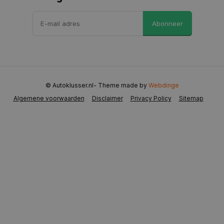
VISITOR_PRIVACY_METADATA
5 maanden 
YouTube
Abonneer
weken
.youtube.com
© Autoklusser.nl
- Theme made by
Webdinge
Algemene voorwaarden
Disclaimer
Privacy Policy
Sitemap
COOKIELAW
www.autoklusser.nl
1 jaar