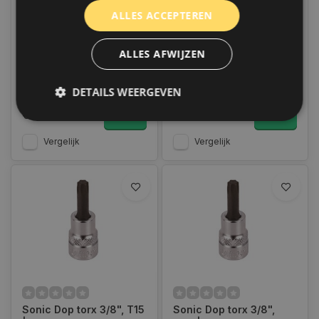
Sonic Dop torx 3/8", T10
Sonic Dop torx 3/8", T8
ALLES ACCEPTEREN
| 8264810
| 8264808
Op voorraad
Op voorraad
ALLES AFWIJZEN
Op voorraad verzending
Op voorraad verzending
binnen 1 a 2 werkdagen.
binnen 1 a 2 werkdagen.
Boven de 50,- gratis
Boven de 50,- gratis
verzending. (NL & BE)
verzending. (NL & BE)
DETAILS WEERGEVEN
€8,95
€7,95
Vergelijk
Vergelijk
Strikt noodzakelijk
Prestatie
Targeting
Functioneel
Niet-geclassificeerd
Strikt noodzakelijke cookies maken de
kernfunctionaliteiten van de website mogelijk, zoals
gebruikersaanmelding en accountbeheer. De
website kan niet goed worden gebruikt zonder de
strikt noodzakelijke cookies.
Naam
Aanbieder
/
Domein
Vervaldat
COOKIELAW_STATS
www.autoklusser.nl
1 jaar
Sonic Dop torx 3/8", T15
Sonic Dop torx 3/8",