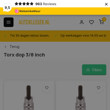
×
963
Reviews
9,5
0
Tot 30 dagen retour sturen.
Op werkdagen voor 14.00 uur best
Terug
Torx dop 3/8 inch
Filters