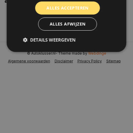
aanbiedingen weten?
ALLES ACCEPTEREN
Abonneer
ALLES AFWIJZEN
DETAILS WEERGEVEN
© Autoklusser.nl
- Theme made by
Webdinge
Algemene voorwaarden
Disclaimer
Privacy Policy
Sitemap
Strikt noodzakelijk
Prestatie
Targeting
Functioneel
Niet-geclassificeerd
Strikt noodzakelijke cookies maken de
kernfunctionaliteiten van de website mogelijk, zoals
gebruikersaanmelding en accountbeheer. De
website kan niet goed worden gebruikt zonder de
strikt noodzakelijke cookies.
Naam
Aanbieder
/
Domein
Vervaldat
COOKIELAW_STATS
www.autoklusser.nl
1 jaar