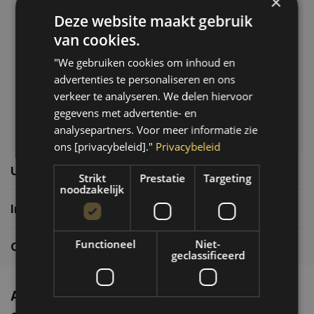
×
Deze website maakt gebruik
Klantenservice
van cookies.
Veelgestelde vragen
"We gebruiken cookies om inhoud en
06-39119169
advertenties te personaliseren en ons
info@autoklusser.nl
verkeer te analyseren. We delen hiervoor
gegevens met advertentie- en
analysepartners. Voor meer informatie zie
ons [privacybeleid]."
Privacybeleid
Usefull links
Strikt
Prestatie
Targeting
noodzakelijk
Informatie
Functioneel
Niet-
Contactgegevens
geclassificeerd
Altijd de nieuwste producten en