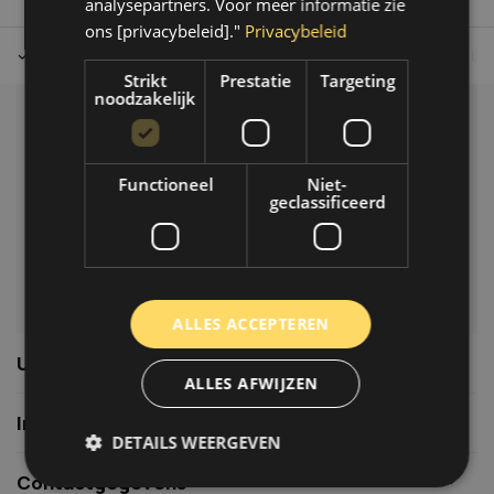
analysepartners. Voor meer informatie zie
ons [privacybeleid]."
Privacybeleid
Tot 30 dagen retour sturen.
Op werkdagen voor 14.00 uur bes
Strikt
Prestatie
Targeting
noodzakelijk
Klantenservice
Veelgestelde vragen
Functioneel
Niet-
06-39119169
geclassificeerd
info@autoklusser.nl
ALLES ACCEPTEREN
Usefull links
ALLES AFWIJZEN
Informatie
DETAILS WEERGEVEN
Contactgegevens