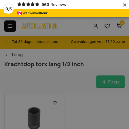
×
963
Reviews
9,5
0
Tot 30 dagen retour sturen.
Op werkdagen voor 14.00 uur best
Terug
Krachtdop torx lang 1/2 inch
Filters