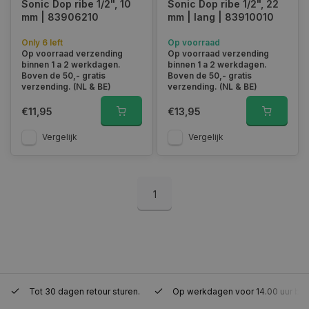
Sonic Dop ribe 1/2", 10
Sonic Dop ribe 1/2", 22
mm | 83906210
mm | lang | 83910010
Functioneel
Niet-geclassificeerd
Strikt noodzakelijke cookies maken de
Only 6 left
Op voorraad
kernfunctionaliteiten van de website mogelijk, zoals
Op voorraad verzending
Op voorraad verzending
gebruikersaanmelding en accountbeheer. De
binnen 1 a 2 werkdagen.
binnen 1 a 2 werkdagen.
website kan niet goed worden gebruikt zonder de
Boven de 50,- gratis
Boven de 50,- gratis
strikt noodzakelijke cookies.
verzending. (NL & BE)
verzending. (NL & BE)
Naam
Aanbieder
/
Domein
Vervaldat
€11,95
€13,95
COOKIELAW_STATS
www.autoklusser.nl
1 jaar
Vergelijk
Vergelijk
1
session_id
www.autoklusser.nl
29 minute
53 seconde
Tot 30 dagen retour sturen.
Op werkdagen voor 14.00 uur bes