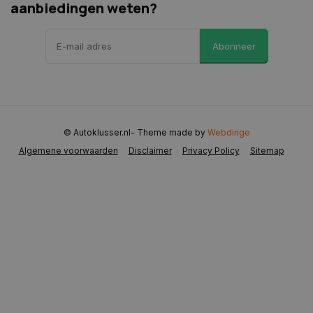
aanbiedingen weten?
Abonneer
CookieScriptConsent
4 weken 2
CookieScript
dagen
www.autoklusser.nl
© Autoklusser.nl
- Theme made by
Webdinge
Algemene voorwaarden
Disclaimer
Privacy Policy
Sitemap
VISITOR_PRIVACY_METADATA
5 maanden 
YouTube
weken
.youtube.com