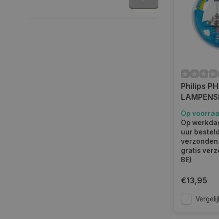
Philips PH
LAMPENSE
55719EB
Op voorra
Op werkdag
uur bestel
verzonden.
gratis verz
BE)
€13,95
Vergelij