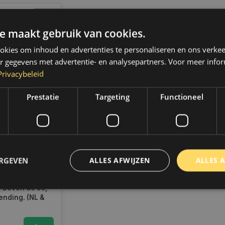
e maakt gebruik van cookies.
kies om inhoud en advertenties te personaliseren en ons verkee
r gegevens met advertentie- en analysepartners. Voor meer infor
Privacybeleid
Prestatie
Targeting
Functioneel
ILIPS
T H4 |
KM
ERGEVEN
ad
ALLES AFWIJZEN
ALLES 
en voor 14.00
d, dezelfde dag
 Boven de 50,-
ending. (NL &
trikt noodzakelijk
Prestatie
Targeting
Functioneel
Niet-geclassificee