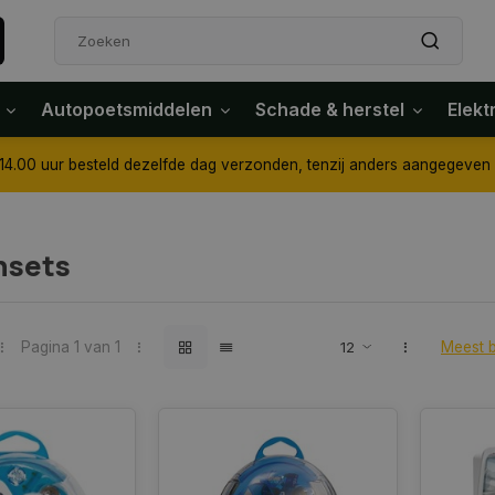
Autopoetsmiddelen
Schade & herstel
Elekt
4.00 uur besteld dezelfde dag verzonden, tenzij anders aangegeven
nsets
Pagina 1 van 1
Meest 