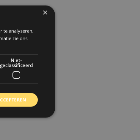
×
r te analyseren.
matie zie ons
Niet-
geclassificeerd
ACCEPTEREN
rd