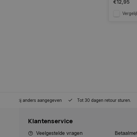
€12,95
Strikt noodzakelijke
accountbeheer. De we
Vergelij
Naam
COOKIELAW_STATS
session_id
__cf_bm
__cf_bm
nden, tenzij anders aangegeven
Tot 30 dagen retour sturen.
Klantenservice
CookieScriptConse
Veelgestelde vragen
Betaalme