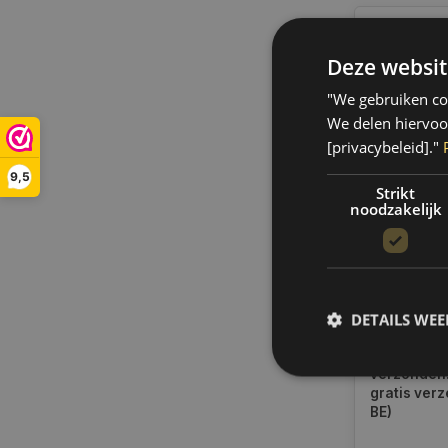
Deze websit
"We gebruiken coo
We delen hiervoo
[privacybeleid]."
9,5
Strikt
noodzakelijk
Philips PH
LAMPENSE
55718EB
DETAILS WE
Op voorra
Op werkdag
uur bestel
verzonden.
gratis verz
BE)
S