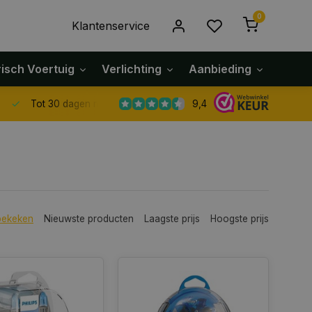
0
Klantenservice
risch Voertuig
Verlichting
Aanbieding
Klach
9,4
Tot 30 dagen retour sturen.
bekeken
Nieuwste producten
Laagste prijs
Hoogste prijs