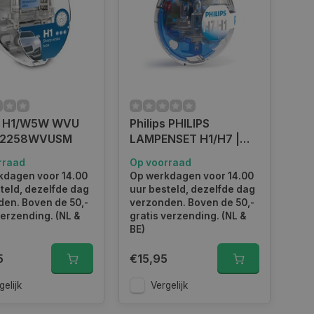
ps H1/W5W WVU
Philips PHILIPS
 12258WVUSM
LAMPENSET H1/H7 |
55720EBKM
rraad
Op voorraad
kdagen voor 14.00
Op werkdagen voor 14.00
teld, dezelfde dag
uur besteld, dezelfde dag
en. Boven de 50,-
verzonden. Boven de 50,-
verzending. (NL &
gratis verzending. (NL &
BE)
5
€15,95
gelijk
Vergelijk