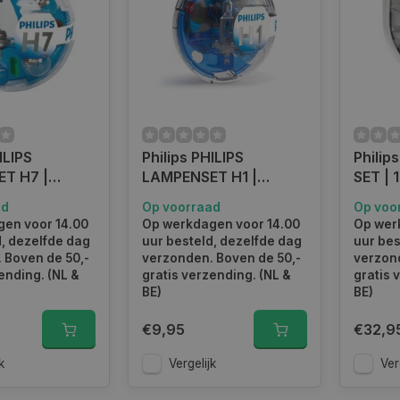
ILIPS
Philips PHILIPS
Phili
T H7 |
LAMPENSET H1 |
SET |
KM
55717EBKM
ad
Op voorraad
Op voo
en voor 14.00
Op werkdagen voor 14.00
Op wer
d, dezelfde dag
uur besteld, dezelfde dag
uur bes
 Boven de 50,-
verzonden. Boven de 50,-
verzond
ending. (NL &
gratis verzending. (NL &
gratis 
BE)
BE)
€9,95
€32,9
k
Vergelijk
Ver