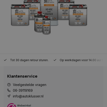
gebruikersaanmelding en accountbeheer. De
website kan niet goed worden gebruikt zonder de
strikt noodzakelijke cookies.
Naam
Aanbieder
/
Domein
Vervaldat
COOKIELAW_STATS
www.autoklusser.nl
1 jaar
session_id
www.autoklusser.nl
29 minute
53 seconde
Tot 30 dagen retour sturen.
Op werkdagen voor 14.00 uur bes
Klantenservice
Veelgestelde vragen
06-39119169
Google Privacy Policy
info@autoklusser.nl