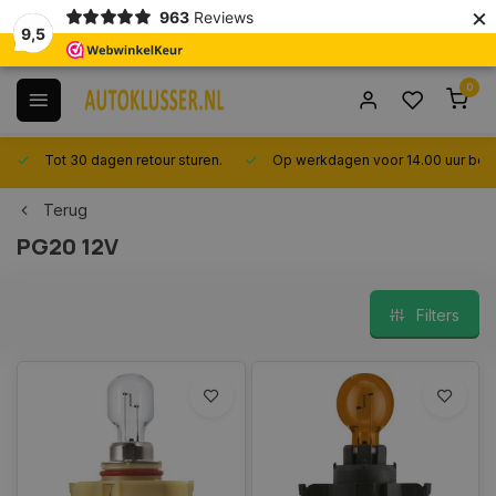
×
963
Reviews
9,5
0
Tot 30 dagen retour sturen.
Op werkdagen voor 14.00 uur best
Terug
PG20 12V
Filters