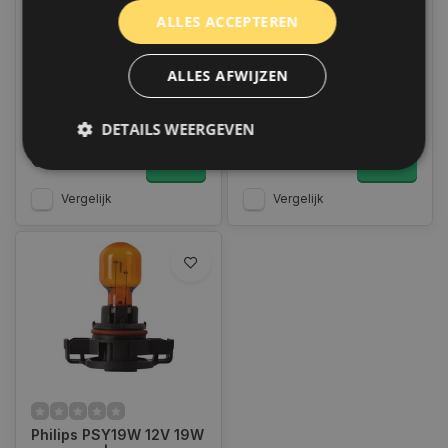
Philips PSY24W 12V
Philips PSY24W 12V
ALLES ACCEPTEREN
24W HYPERVIS. |
24W SILVERVIS. | 12180
12188NAC
SV
Op voorraad
Op voorraad
ALLES AFWIJZEN
Op werkdagen voor 14.00
Op werkdagen voor 14.00
uur besteld, dezelfde dag
uur besteld, dezelfde dag
verzonden. Boven de 50,-
verzonden. Boven de 50,-
gratis verzending. (NL & BE)
gratis verzending. (NL & BE)
DETAILS WEERGEVEN
€20,95
€22,95
Vergelijk
Vergelijk
Strikt noodzakelijk
Prestatie
Targeting
Functioneel
Niet-geclassificeerd
Strikt noodzakelijke cookies maken de
kernfunctionaliteiten van de website mogelijk, zoals
gebruikersaanmelding en accountbeheer. De
website kan niet goed worden gebruikt zonder de
strikt noodzakelijke cookies.
Naam
Aanbieder
/
Domein
Vervaldat
COOKIELAW_STATS
www.autoklusser.nl
1 jaar
Philips PSY19W 12V 19W