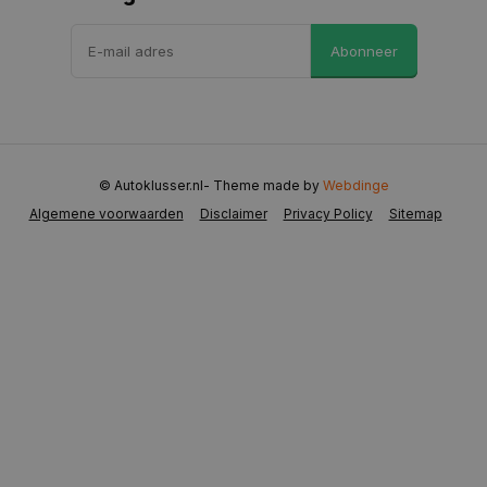
VISITOR_PRIVACY_METADATA
5 maanden 
YouTube
Abonneer
weken
.youtube.com
© Autoklusser.nl
- Theme made by
Webdinge
Algemene voorwaarden
Disclaimer
Privacy Policy
Sitemap
COOKIELAW
www.autoklusser.nl
1 jaar