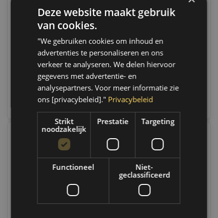
Deze website maakt gebruik
Philips 12197 HTR 12V
Philips PY24W 12V 24W
HPERLCP | 12197HTRC1
SILVERVIS. | 12274SV
van cookies.
Op voorraad
Op voorraad
"We gebruiken cookies om inhoud en
Op werkdagen voor 14.00
Op werkdagen voor 14.00
advertenties te personaliseren en ons
uur besteld, dezelfde dag
uur besteld, dezelfde dag
verzonden. Boven de 50,-
verzonden. Boven de 50,-
verkeer te analyseren. We delen hiervoor
gratis verzending. (NL & BE)
gratis verzending. (NL & BE)
gegevens met advertentie- en
analysepartners. Voor meer informatie zie
€17,95
€22,95
ons [privacybeleid]."
Privacybeleid
Vergelijk
Vergelijk
Strikt
Prestatie
Targeting
noodzakelijk
Functioneel
Niet-
geclassificeerd