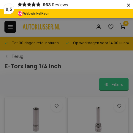
×
963
Reviews
9,5
0
Tot 30 dagen retour sturen.
Op werkdagen voor 14.00 uur best
Terug
E-Torx lang 1/4 inch
Filters