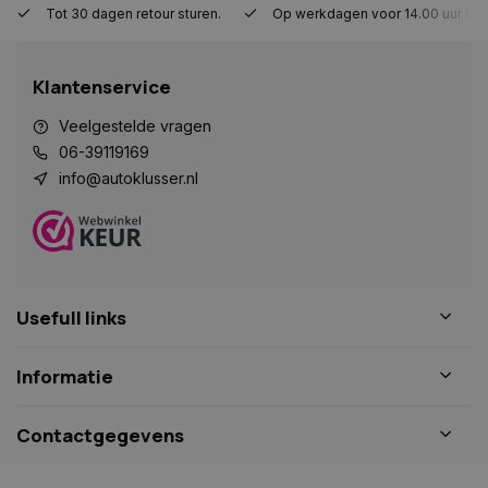
Tot 30 dagen retour sturen.
Op werkdagen voor 14.00 uur bes
Strikt noodzakelijk
Prestatie
Targeting
Functioneel
Niet-geclassificeerd
Klantenservice
Strikt noodzakelijke cookies maken de
kernfunctionaliteiten van de website mogelijk, zoals
gebruikersaanmelding en accountbeheer. De
Veelgestelde vragen
website kan niet goed worden gebruikt zonder de
06-39119169
strikt noodzakelijke cookies.
info@autoklusser.nl
Naam
Aanbieder
/
Domein
Vervaldat
COOKIELAW_STATS
www.autoklusser.nl
1 jaar
Usefull links
session_id
www.autoklusser.nl
29 minute
Informatie
53 seconde
Contactgegevens