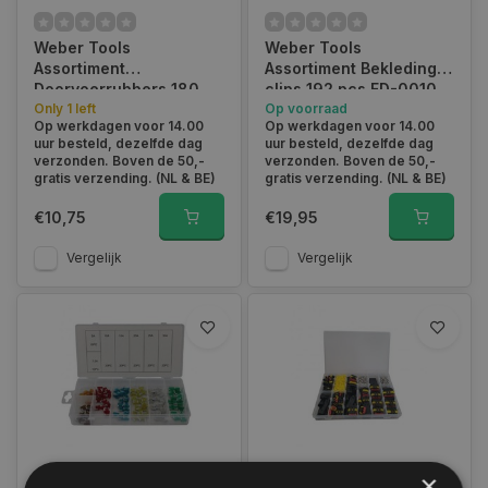
Weber Tools
Weber Tools
Assortiment
Assortiment Bekleding
Doorvoerrubbers 180
clips 192 pcs FD-0010
pcs FD-2010
Only 1 left
Op voorraad
Op werkdagen voor 14.00
Op werkdagen voor 14.00
uur besteld, dezelfde dag
uur besteld, dezelfde dag
verzonden. Boven de 50,-
verzonden. Boven de 50,-
gratis verzending. (NL & BE)
gratis verzending. (NL & BE)
€10,75
€19,95
Vergelijk
Vergelijk
×