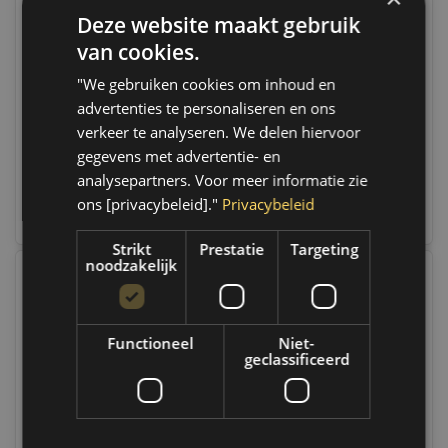
Deze website maakt gebruik
Weber Tools
Weber Tools Superseal
Assortiment Micro
Kabel Connector
van cookies.
zekeringen 120 pcs FD-
Assortiment 1004-delig
1150
Only 2 left
FD-6068
Op voorraad
"We gebruiken cookies om inhoud en
Op werkdagen voor 14.00
Op werkdagen voor 14.00
advertenties te personaliseren en ons
uur besteld, dezelfde dag
uur besteld, dezelfde dag
verzonden. Boven de 50,-
verzonden. Boven de 50,-
verkeer te analyseren. We delen hiervoor
gratis verzending. (NL & BE)
gratis verzending. (NL & BE)
gegevens met advertentie- en
analysepartners. Voor meer informatie zie
€11,25
€34,75
ons [privacybeleid]."
Privacybeleid
Vergelijk
Vergelijk
Strikt
Prestatie
Targeting
noodzakelijk
Functioneel
Niet-
geclassificeerd