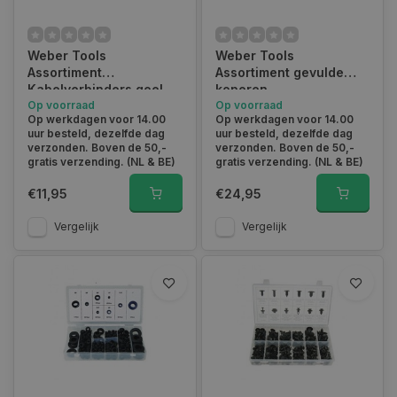
Weber Tools
Weber Tools
Assortiment
Assortiment gevulde
Kabelverbinders geel
koperen
110 pcs FD-6054
Op voorraad
carterplugringen 150-
Op voorraad
Op werkdagen voor 14.00
Op werkdagen voor 14.00
delig FD-2011
uur besteld, dezelfde dag
uur besteld, dezelfde dag
verzonden. Boven de 50,-
verzonden. Boven de 50,-
gratis verzending. (NL & BE)
gratis verzending. (NL & BE)
€11,95
€24,95
Vergelijk
Vergelijk