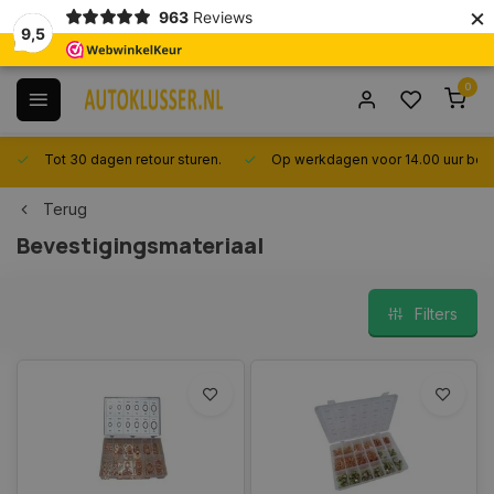
×
963
Reviews
9,5
0
Tot 30 dagen retour sturen.
Op werkdagen voor 14.00 uur best
Terug
Bevestigingsmateriaal
Filters