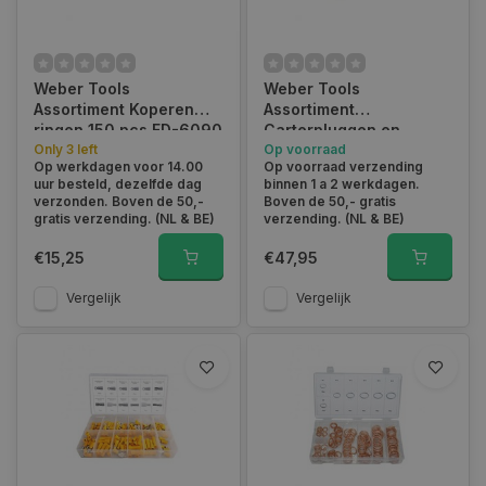
Weber Tools
Weber Tools
Assortiment Koperen
Assortiment
ringen 150 pcs FD-6090
Carterpluggen en
Only 3 left
afdichtingen FD-0071
Op voorraad
Op werkdagen voor 14.00
Op voorraad verzending
uur besteld, dezelfde dag
binnen 1 a 2 werkdagen.
verzonden. Boven de 50,-
Boven de 50,- gratis
gratis verzending. (NL & BE)
verzending. (NL & BE)
€15,25
€47,95
Vergelijk
Vergelijk