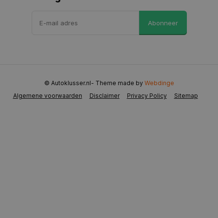
VISITOR_PRIVACY_METADATA
5 maanden 
YouTube
Abonneer
weken
.youtube.com
© Autoklusser.nl
- Theme made by
Webdinge
Algemene voorwaarden
Disclaimer
Privacy Policy
Sitemap
COOKIELAW
www.autoklusser.nl
1 jaar