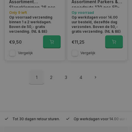
Assortiment
Assortiment Parkers &
Slangklemmen 26 pcs
speednuts 170 pcs FD-
FD-1281
Only 9 left
6014
Op voorraad
Op voorraad verzending
Op werkdagen voor 14.00
binnen 1 a 2 werkdagen.
uur besteld, dezelfde dag
session_id
www.autoklusser.nl
29 minute
Boven de 50,- gratis
verzonden. Boven de 50,-
53 seconde
verzending. (NL & BE)
gratis verzending. (NL & BE)
€9,50
€11,25
Vergelijk
Vergelijk
Google Privacy Policy
1
2
3
4
__cf_bm
29 minute
Cloudflare Inc.
Tot 30 dagen retour sturen.
Op werkdagen voor 14.00 uur bes
57 seconde
.webshopapp.com