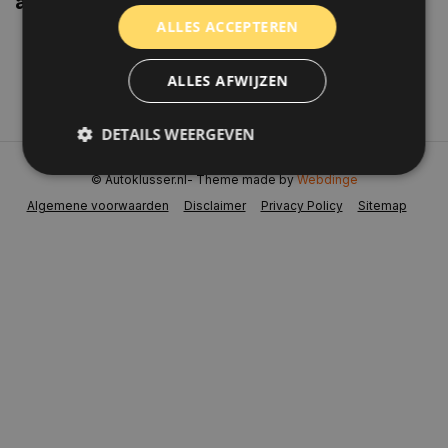
aanbiedingen weten?
ALLES ACCEPTEREN
Abonneer
ALLES AFWIJZEN
DETAILS WEERGEVEN
© Autoklusser.nl
- Theme made by
Webdinge
Algemene voorwaarden
Disclaimer
Privacy Policy
Sitemap
Strikt noodzakelijk
Prestatie
Targeting
Functioneel
Niet-geclassificeerd
Strikt noodzakelijke cookies maken de
kernfunctionaliteiten van de website mogelijk, zoals
gebruikersaanmelding en accountbeheer. De
website kan niet goed worden gebruikt zonder de
strikt noodzakelijke cookies.
Naam
Aanbieder
/
Domein
Vervaldat
COOKIELAW_STATS
www.autoklusser.nl
1 jaar