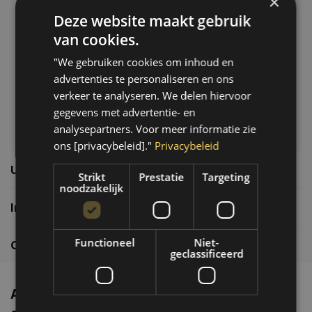
×
Deze website maakt gebruik
Klantenservice
van cookies.
Veelgestelde vragen
"We gebruiken cookies om inhoud en
06-39119169
advertenties te personaliseren en ons
info@autoklusser.nl
verkeer te analyseren. We delen hiervoor
gegevens met advertentie- en
analysepartners. Voor meer informatie zie
ons [privacybeleid]."
Privacybeleid
Usefull links
Strikt
Prestatie
Targeting
noodzakelijk
Informatie
Functioneel
Niet-
Contactgegevens
geclassificeerd
Altijd de nieuwste producten en