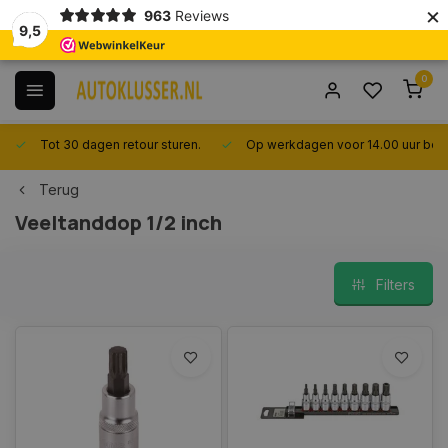
×
963
Reviews
9,5
0
Tot 30 dagen retour sturen.
Op werkdagen voor 14.00 uur best
Terug
Veeltanddop 1/2 inch
Filters