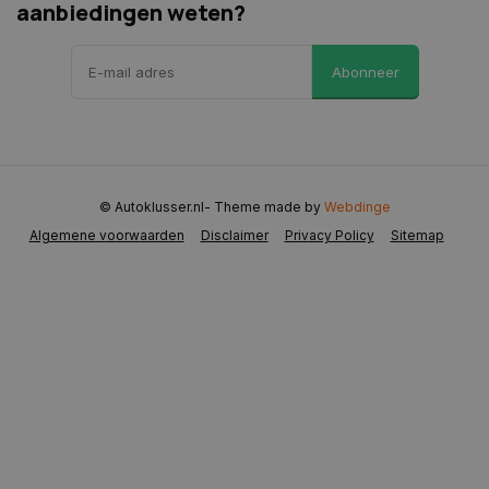
aanbiedingen weten?
Abonneer
CookieScriptConsent
4 weken 2
CookieScript
dagen
www.autoklusser.nl
© Autoklusser.nl
- Theme made by
Webdinge
Algemene voorwaarden
Disclaimer
Privacy Policy
Sitemap
VISITOR_PRIVACY_METADATA
5 maanden 
YouTube
weken
.youtube.com