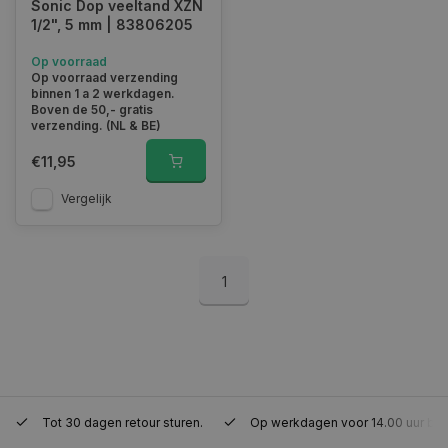
Sonic Dop veeltand XZN
1/2", 5 mm | 83806205
Functioneel
Niet-geclassificeerd
Strikt noodzakelijke cookies maken de
Op voorraad
kernfunctionaliteiten van de website mogelijk, zoals
Op voorraad verzending
gebruikersaanmelding en accountbeheer. De
binnen 1 a 2 werkdagen.
website kan niet goed worden gebruikt zonder de
Boven de 50,- gratis
strikt noodzakelijke cookies.
verzending. (NL & BE)
Naam
Aanbieder
/
Domein
Vervaldat
€11,95
COOKIELAW_STATS
www.autoklusser.nl
1 jaar
Vergelijk
1
session_id
www.autoklusser.nl
29 minute
53 seconde
Tot 30 dagen retour sturen.
Op werkdagen voor 14.00 uur bes