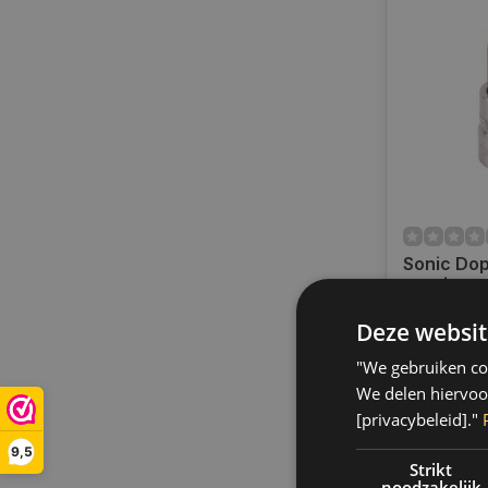
Sonic Dop 
T20 | 81
Deze websit
Op voorra
Op voorraa
"We gebruiken coo
binnen 1 a
Boven de 50
We delen hiervoo
verzending.
[privacybeleid]."
€5,50
9,5
Strikt
noodzakelijk