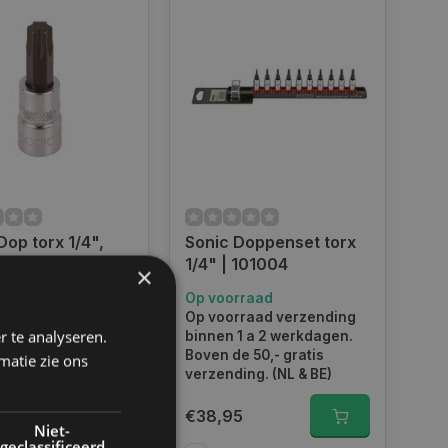
Dop torx 1/4",
Sonic Doppenset torx
8163710
1/4" | 101004
×
rraad
Op voorraad
rraad verzending
Op voorraad verzending
r te analyseren.
1 a 2 werkdagen.
binnen 1 a 2 werkdagen.
e 50,- gratis
Boven de 50,- gratis
matie zie ons
ing. (NL & BE)
verzending. (NL & BE)
€38,95
Niet-
geclassificeerd