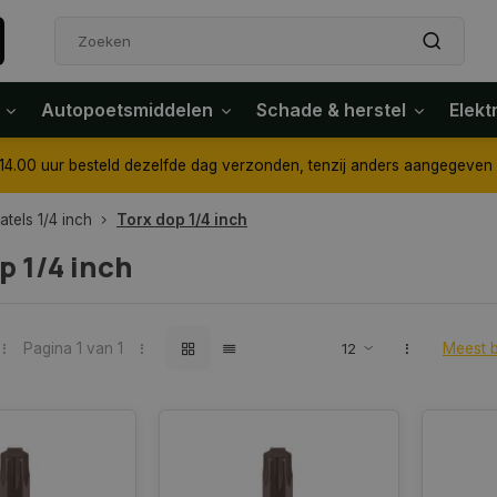
Autopoetsmiddelen
Schade & herstel
Elekt
4.00 uur besteld dezelfde dag verzonden, tenzij anders aangegeven
tels 1/4 inch
Torx dop 1/4 inch
p 1/4 inch
Pagina 1 van 1
Meest 