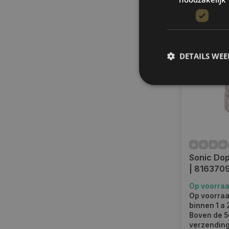
Vergelij
DETAILS WE
S
Strikt noodzakelijke
accountbeheer. De we
Naam
Sonic Dop
COOKIELAW_STATS
| 816370
Op voorra
session_id
Op voorraa
binnen 1 a
Boven de 50
verzending.