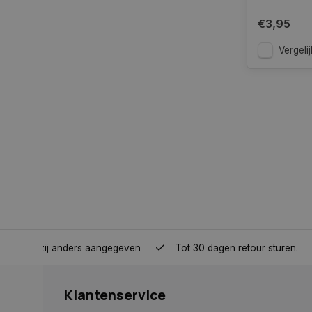
€3,95
__cf_bm
Vergelij
__cf_bm
CookieScriptConse
VISITOR_PRIVACY_
nden, tenzij anders aangegeven
Tot 30 dagen retour sturen.
COOKIELAW
Klantenservice