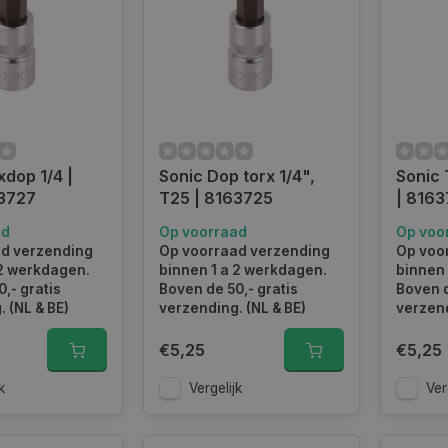
xdop 1/4 |
Sonic Dop torx 1/4",
Sonic 
63727
T25 | 8163725
| 816
ad
Op voorraad
Op voo
d verzending
Op voorraad verzending
Op voo
 2 werkdagen.
binnen 1 a 2 werkdagen.
binnen 
,- gratis
Boven de 50,- gratis
Boven d
 (NL & BE)
verzending. (NL & BE)
verzend
€5,25
€5,25
k
Vergelijk
Ver