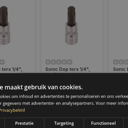
torx 1/4",
Sonic Dop torx 1/4",
Sonic 
63720
T15 | 8163715
T10 | 
e maakt gebruik van cookies.
ad
Op voorraad
Op voo
d verzending
Op voorraad verzending
Op voo
kies om inhoud en advertenties te personaliseren en ons verkee
 2 werkdagen.
binnen 1 a 2 werkdagen.
binnen 
,- gratis
Boven de 50,- gratis
Boven d
r gegevens met advertentie- en analysepartners. Voor meer infor
 (NL & BE)
verzending. (NL & BE)
verzend
Privacybeleid
€4,95
€5,95
Prestatie
Targeting
Functioneel