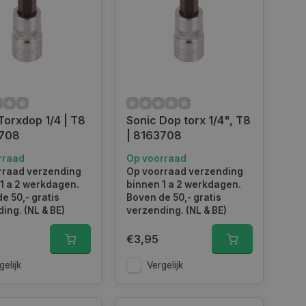
Torxdop 1/4 | T8
Sonic Dop torx 1/4", T8
3708
| 8163708
rraad
Op voorraad
rraad verzending
Op voorraad verzending
1 a 2 werkdagen.
binnen 1 a 2 werkdagen.
e 50,- gratis
Boven de 50,- gratis
ing. (NL & BE)
verzending. (NL & BE)
€3,95
gelijk
Vergelijk