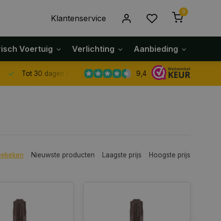
0
Klantenservice
risch Voertuig
Verlichting
Aanbieding
Klach
9,4
Tot 30 dagen retour sturen.
bekeken
Nieuwste producten
Laagste prijs
Hoogste prijs