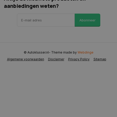
aanbiedingen weten?
VISITOR_PRIVACY_METADATA
5 maanden 
YouTube
weken
.youtube.com
Abonneer
© Autoklusser.nl
- Theme made by
Webdinge
Algemene voorwaarden
Disclaimer
Privacy Policy
Sitemap
COOKIELAW
www.autoklusser.nl
1 jaar