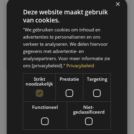
×
Deze website maakt gebruik
MPM Motorolie 15w40
MPM Motorolie 15W40
van cookies.
Diesel Super High
Turbo Universeel
Performance | 1 liter |
Mineraal | 1 Liter |
"We gebruiken cookies om inhoud en
03001D
Op voorraad
02001
Op voorraad
advertenties te personaliseren en ons
Op werkdagen voor 14.00
Op werkdagen voor 14.00
uur besteld, dezelfde dag
uur besteld, dezelfde dag
verkeer te analyseren. We delen hiervoor
verzonden. Boven de 50,-
verzonden. Boven de 50,-
gegevens met advertentie- en
gratis verzending. (NL & BE)
gratis verzending. (NL & BE)
analysepartners. Voor meer informatie zie
€12,45
€12,35
ons [privacybeleid]."
Privacybeleid
Vergelijk
Vergelijk
Strikt
Prestatie
Targeting
noodzakelijk
Functioneel
Niet-
geclassificeerd