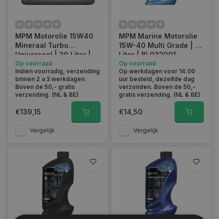
MPM Motorolie 15W40
MPM Marine Motorolie
Mineraal Turbo
15W-40 Multi Grade | 1
Universeel | 20 Liter |
Liter | BL032001
02020
Op voorraad
Op voorraad
Indien voorradig, verzending
Op werkdagen voor 14.00
binnen 2 a 3 werkdagen.
uur besteld, dezelfde dag
Boven de 50,- gratis
verzonden. Boven de 50,-
verzending. (NL & BE)
gratis verzending. (NL & BE)
€139,15
€14,50
Vergelijk
Vergelijk