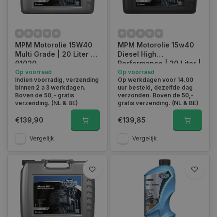
minstens een keer per jaar of na een bepaald aantal
kilometers te verversen, afhankelijk van de aanbevelingen van
de fabrikant.
MPM Motorolie 15W40
MPM Motorolie 15w40
Neem contact op met Autoklusser.nl
Multi Grade | 20 Liter |
Diesel High
01020
Performance | 20 Liter |
Weet u niet zeker of 15W40 de juiste motorolie is voor uw
Op voorraad
03020D
Op voorraad
voertuig?
Neem dan contact met ons op
en stel ons je vraag.
Indien voorradig, verzending
Op werkdagen voor 14.00
Wij helpen je z.s.m. op weg!
binnen 2 a 3 werkdagen.
uur besteld, dezelfde dag
Boven de 50,- gratis
verzonden. Boven de 50,-
verzending. (NL & BE)
gratis verzending. (NL & BE)
€139,90
€139,85
Vergelijk
Vergelijk