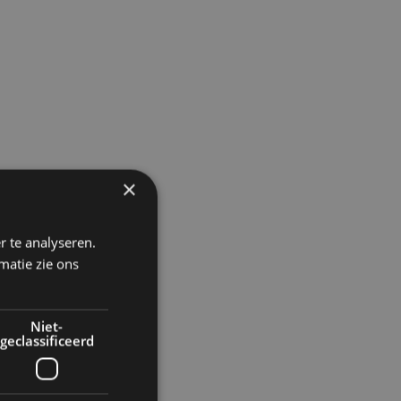
×
r te analyseren.
matie zie ons
Niet-
geclassificeerd