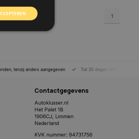
ACCEPTEREN
1
rd
elding en
tenzij anders aangegeven
Tot 30 dagen retour sturen.
 toestemming van de
ookies op de website
Contactgegevens
identificatiecode
e op de website. De
Autoklusser.nl
eilige en
Het Palet 1B
e behouden, ervoor
f item selecties
1906CJ, Limmen
r pagina. Het slaat
Nederland
derscheid te
KVK nummer: 94731756
 is gunstig voor de