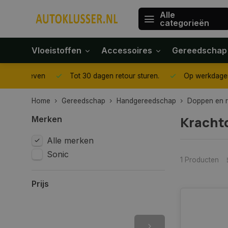
Alle
categorieën
Vloeistoffen
Accessoires
Gereedschap
gegeven
Tot 30 dagen retour sturen.
Op werkdagen voor 1
Home
Gereedschap
Handgereedschap
Doppen en ra
Krachtd
Merken
Alle merken
Sonic
1 Producten
Prijs