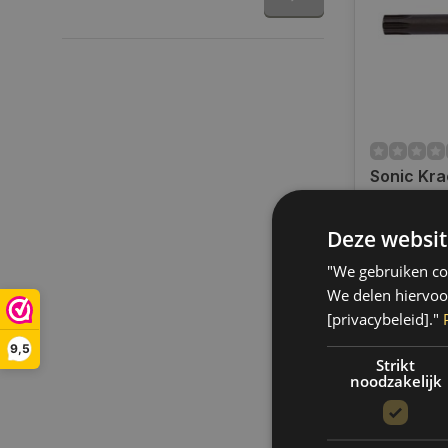
Sonic Kra
lang 1/2",
8690780
Deze websit
Op voorra
Op voorraa
"We gebruiken coo
binnen 1 a
Boven de 50
We delen hiervoo
verzending.
[privacybeleid]."
€26,95
9,5
Strikt
noodzakelijk
Vergelij