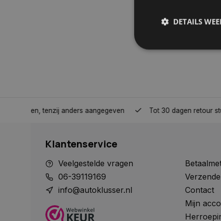
DETAILS WE
S
Strikt noodzakelijke
accountbeheer. De we
nden, tenzij anders aangegeven
Tot 30 dagen retour sturen.
Naam
COOKIELAW_STATS
Klantenservice
session_id
Veelgestelde vragen
Betaalme
06-39119169
Verzende
info@autoklusser.nl
Contact
Mijn acco
__cf_bm
Herroepi