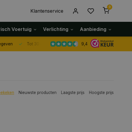
0
Klantenservice
risch Voertuig
Verlichting
Aanbieding
Klach
9,4
Tot 30 dagen retour sturen.
bekeken
Nieuwste producten
Laagste prijs
Hoogste prijs