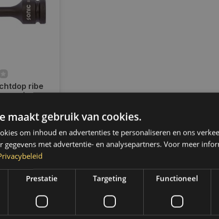
chtdop ribe
 7 mm |
7
e maakt gebruik van cookies.
ad
d verzending
kies om inhoud en advertenties te personaliseren en ons verkee
 2 werkdagen.
,- gratis
r gegevens met advertentie- en analysepartners. Voor meer infor
 (NL & BE)
Privacybeleid
Prestatie
Targeting
Functioneel
k