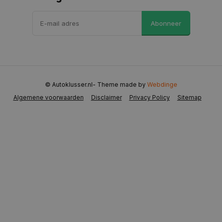
VISITOR_PRIVACY_METADATA
5 maanden 
YouTube
Abonneer
weken
.youtube.com
© Autoklusser.nl
- Theme made by
Webdinge
Algemene voorwaarden
Disclaimer
Privacy Policy
Sitemap
COOKIELAW
www.autoklusser.nl
1 jaar