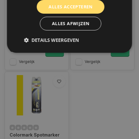
Colormark Spotmarker
Colormark Spotmarker
ALLES ACCEPTEREN
allround 360° - Fluor
allround 360° - Fluor
Roze - 500 ML
Rood - 500 ML
Op voorraad
Op voorraad
ALLES AFWIJZEN
Op voorraad verzending
Op voorraad verzending
binnen 1 a 2 werkdagen.
binnen 1 a 2 werkdagen.
Boven de 50,- gratis
Boven de 50,- gratis
verzending. (NL & BE)
verzending. (NL & BE)
DETAILS WEERGEVEN
€5,65
€5,65
Vergelijk
Vergelijk
Strikt noodzakelijk
Prestatie
Targeting
Functioneel
Niet-geclassificeerd
Strikt noodzakelijke cookies maken de
kernfunctionaliteiten van de website mogelijk, zoals
gebruikersaanmelding en accountbeheer. De
website kan niet goed worden gebruikt zonder de
strikt noodzakelijke cookies.
Naam
Aanbieder
/
Domein
Vervaldat
COOKIELAW_STATS
www.autoklusser.nl
1 jaar
Colormark Spotmarker