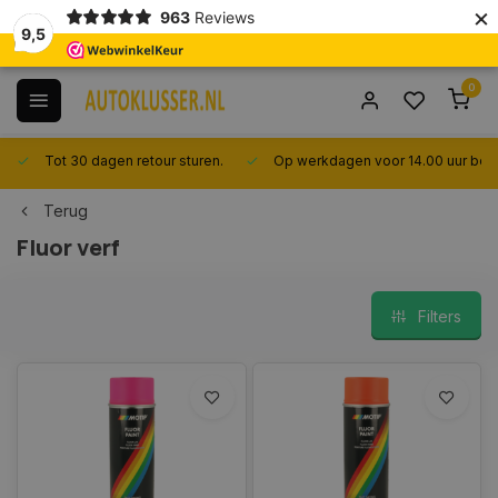
×
963
Reviews
9,5
0
Tot 30 dagen retour sturen.
Op werkdagen voor 14.00 uur best
Terug
Fluor verf
Filters