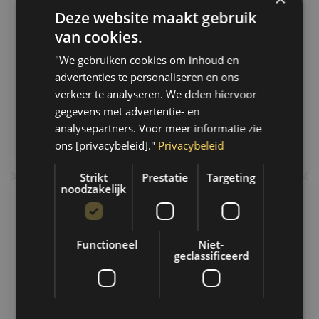
Deze website maakt gebruik
Colormark Spotmarker
Colormark Spotmarker
allround 360° - Fluor
allround 360° - Fluor
van cookies.
Blauw - 500 ML
Groen - 500 ML
Op voorraad
Op voorraad
"We gebruiken cookies om inhoud en
Op voorraad verzending
Op voorraad verzending
advertenties te personaliseren en ons
binnen 1 a 2 werkdagen.
binnen 1 a 2 werkdagen.
Boven de 50,- gratis
Boven de 50,- gratis
verkeer te analyseren. We delen hiervoor
verzending. (NL & BE)
verzending. (NL & BE)
gegevens met advertentie- en
analysepartners. Voor meer informatie zie
€5,65
€5,65
ons [privacybeleid]."
Privacybeleid
Vergelijk
Vergelijk
Strikt
Prestatie
Targeting
noodzakelijk
Functioneel
Niet-
geclassificeerd