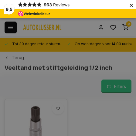
×
963
Reviews
9,5
0
Tot 30 dagen retour sturen.
Op werkdagen voor 14.00 uur best
Terug
Veeltand met stiftgeleiding 1/2 inch
Filters