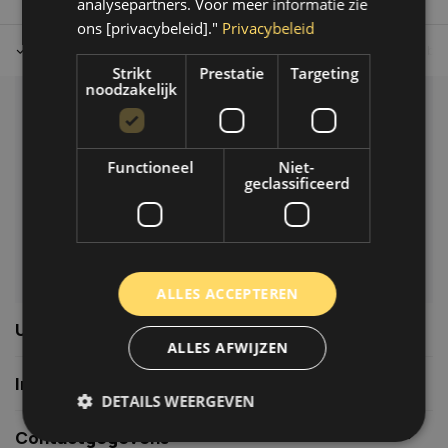
analysepartners. Voor meer informatie zie
ons [privacybeleid]."
Privacybeleid
Tot 30 dagen retour sturen.
Op werkdagen voor 14.00 uur bes
Strikt
Prestatie
Targeting
noodzakelijk
Klantenservice
Veelgestelde vragen
Functioneel
Niet-
06-39119169
geclassificeerd
info@autoklusser.nl
ALLES ACCEPTEREN
Usefull links
ALLES AFWIJZEN
Informatie
DETAILS WEERGEVEN
Contactgegevens