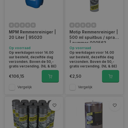
Waarom is remmenreiniger zo belangrijk?
MPM Remmenreiniger |
Motip Remmenreiniger |
Remmenreiniger draagt op diverse manieren bij aan
20 Liter | 95020
500 ml spuitbus / spray
verbeterde prestaties van jouw voertuig:
| nummer 000563
Op voorraad
Op voorraad
Op werkdagen voor 14.00
Op werkdagen voor 14.00
Verbeterde remprestaties
: Schone remschijven en
uur besteld, dezelfde dag
uur besteld, dezelfde dag
remblokken resulteren in een betere wrijving en contact, wat
verzonden. Boven de 50,-
verzonden. Boven de 50,-
leidt tot verbeterde remprestaties. Dit betekent kortere
gratis verzending. (NL & BE)
gratis verzending. (NL & BE)
remafstanden en een betere controle over je voertuig.
€106,15
€2,50
Verlengde levensduur
: Door regelmatig reinigen en
Vergelijk
Vergelijk
onderhouden kunnen de remonderdelen langer meegaan. Dit
bespaar je geld op dure vervangingen.
Veiligheid
: Schone remmen zijn veiliger remmen. Jouw
veiligheid en die van je passagiers zijn afhankelijk van goed
werkende remmen, en regelmatig reinigen met remmenreiniger
draagt bij aan die veiligheid.