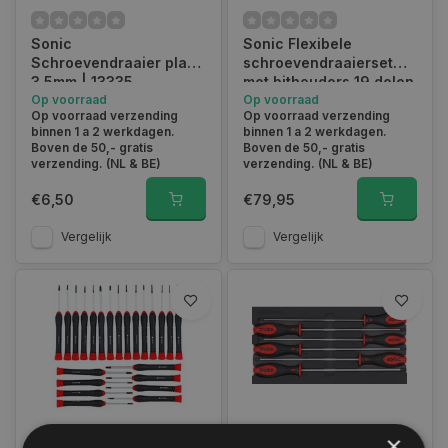
Sonic
Sonic Flexibele
Schroevendraaier plat
schroevendraaierset
3.5mm | 13335
met bithouders 19 delen
Op voorraad
| 601906
Op voorraad
Op voorraad verzending
Op voorraad verzending
binnen 1 a 2 werkdagen.
binnen 1 a 2 werkdagen.
Boven de 50,- gratis
Boven de 50,- gratis
verzending. (NL & BE)
verzending. (NL & BE)
€6,50
€79,95
Vergelijk
Vergelijk
×