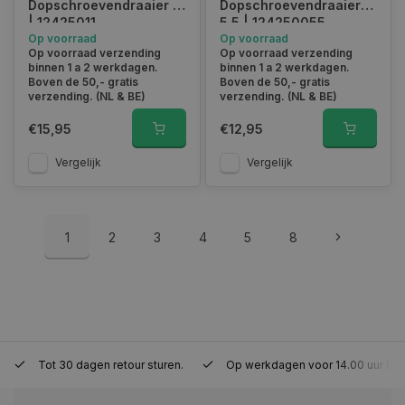
Dopschroevendraaier 11
Dopschroevendraaier
| 12425011
5.5 | 124250055
Op voorraad
Op voorraad
Op voorraad verzending
Op voorraad verzending
binnen 1 a 2 werkdagen.
binnen 1 a 2 werkdagen.
session_id
www.autoklusser.nl
29 minute
Boven de 50,- gratis
Boven de 50,- gratis
53 seconde
verzending. (NL & BE)
verzending. (NL & BE)
€15,95
€12,95
Vergelijk
Vergelijk
Google Privacy Policy
1
2
3
4
5
8
__cf_bm
29 minute
Cloudflare Inc.
Tot 30 dagen retour sturen.
Op werkdagen voor 14.00 uur bes
57 seconde
.webshopapp.com