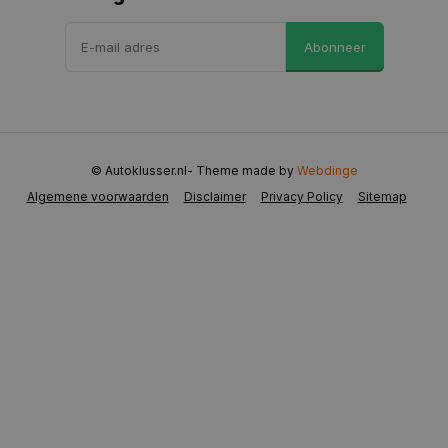
VISITOR_PRIVACY_METADATA
5 maanden 
YouTube
Abonneer
weken
.youtube.com
© Autoklusser.nl
- Theme made by
Webdinge
Algemene voorwaarden
Disclaimer
Privacy Policy
Sitemap
COOKIELAW
www.autoklusser.nl
1 jaar