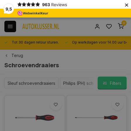
×
963
Reviews
9,5
0
Tot 30 dagen retour sturen.
Op werkdagen voor 14.00 uur best
Terug
Schroevendraaiers
Sleuf schroevendraaiers
Philips (PH) schroevendraaiers
Filters