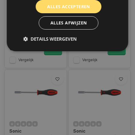
Sonic
Sonic T-greep 6-kant 6
ALLES ACCEPTEREN
Schroevendraaier set
lang | 14423006
torx H | 600620
Op voorraad
Op voorraad
ALLES AFWIJZEN
Op voorraad verzending
Op voorraad verzending
binnen 1 a 2 werkdagen.
binnen 1 a 2 werkdagen.
Boven de 50,- gratis
Boven de 50,- gratis
verzending. (NL & BE)
verzending. (NL & BE)
DETAILS WEERGEVEN
€36,95
€16,95
Vergelijk
Vergelijk
Strikt noodzakelijk
Prestatie
Targeting
Functioneel
Niet-geclassificeerd
Strikt noodzakelijke cookies maken de
kernfunctionaliteiten van de website mogelijk, zoals
gebruikersaanmelding en accountbeheer. De
website kan niet goed worden gebruikt zonder de
strikt noodzakelijke cookies.
Naam
Aanbieder
/
Domein
Vervaldat
COOKIELAW_STATS
www.autoklusser.nl
1 jaar
Sonic
Sonic