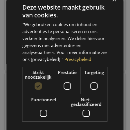
Deze website maakt gebruik
Sonic
Sonic Lange
Schroevendraaier set |
schroevendraaierset TX
van cookies.
602303
6 stuks | 600627
Op voorraad
Op voorraad
"We gebruiken cookies om inhoud en
Op voorraad verzending
Op voorraad verzending
advertenties te personaliseren en ons
binnen 1 a 2 werkdagen.
binnen 1 a 2 werkdagen.
Boven de 50,- gratis
Boven de 50,- gratis
verkeer te analyseren. We delen hiervoor
verzending. (NL & BE)
verzending. (NL & BE)
gegevens met advertentie- en
analysepartners. Voor meer informatie zie
€20,95
€68,95
ons [privacybeleid]."
Privacybeleid
Vergelijk
Vergelijk
Strikt
Prestatie
Targeting
noodzakelijk
Functioneel
Niet-
geclassificeerd