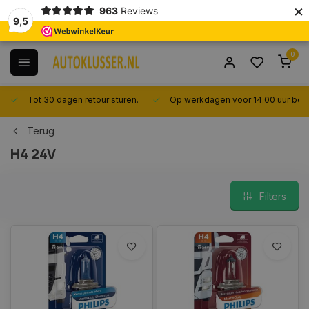
×
963
Reviews
9,5
0
Tot 30 dagen retour sturen.
Op werkdagen voor 14.00 uur best
Terug
H4 24V
Filters