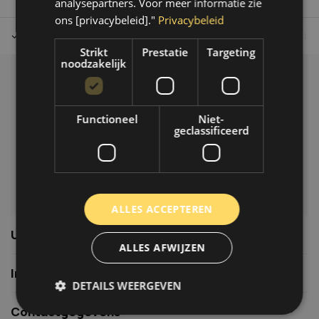
analysepartners. Voor meer informatie zie
ons [privacybeleid]."
Privacybeleid
Tot 30 dagen retour sturen.
Op werkdagen voor 14.00 uur bes
Strikt
Prestatie
Targeting
noodzakelijk
Klantenservice
Veelgestelde vragen
Functioneel
Niet-
06-39119169
geclassificeerd
info@autoklusser.nl
ALLES ACCEPTEREN
Usefull links
ALLES AFWIJZEN
Informatie
DETAILS WEERGEVEN
Contactgegevens