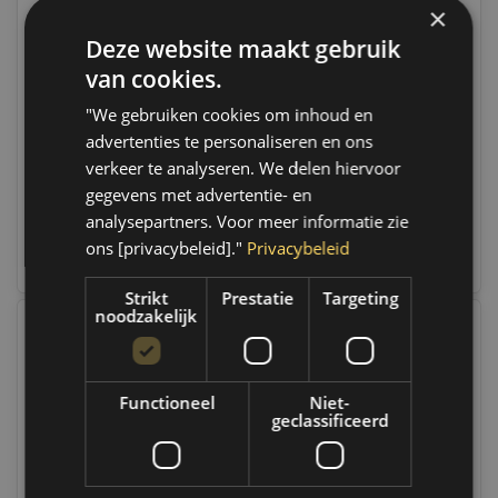
×
Deze website maakt gebruik
Sonic Dop torx kogelkop
Sonic Dop torx kogelkop
1/4", T27 | 81613727
1/4", T25 | 81613725
van cookies.
Op voorraad
Op voorraad
"We gebruiken cookies om inhoud en
Op voorraad verzending
Op voorraad verzending
advertenties te personaliseren en ons
binnen 1 a 2 werkdagen.
binnen 1 a 2 werkdagen.
Boven de 50,- gratis
Boven de 50,- gratis
verkeer te analyseren. We delen hiervoor
verzending. (NL & BE)
verzending. (NL & BE)
gegevens met advertentie- en
analysepartners. Voor meer informatie zie
€6,95
€6,95
ons [privacybeleid]."
Privacybeleid
Vergelijk
Vergelijk
Strikt
Prestatie
Targeting
noodzakelijk
Functioneel
Niet-
geclassificeerd