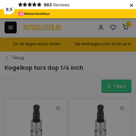
×
963
Reviews
9,5
0
Tot 30 dagen retour sturen.
Op werkdagen voor 14.00 uur best
Terug
Kogelkop torx dop 1/4 inch
Filters