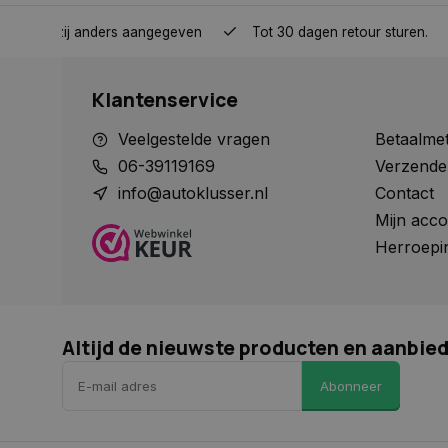
nden, tenzij anders aangegeven
Tot 30 dagen retour sturen.
Naam
Klantenservice
Naam
Naam
__Secure-YNID
Naam
Veelgestelde vragen
Betaalme
__Secure-ROLLOU
_ga
COOKIELAW_SOCIA
VISITOR_INFO1_LIV
06-39119169
Verzende
info@autoklusser.nl
Contact
Mijn acco
test_cookie
Herroepi
_ga_HVL6YTJ21H
_ga_1234567890
YSC
Altijd de nieuwste producten en aanbie
_gcl_au
Abonneer
COOKIELAW_ADS