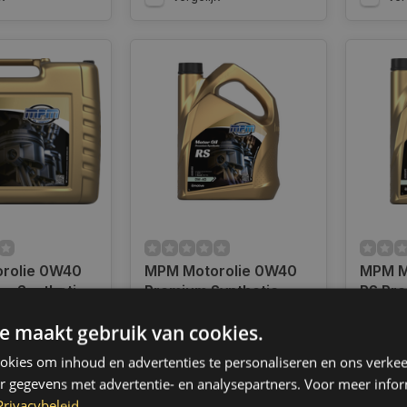
rolie 0W40
MPM Motorolie 0W40
MPM M
m Synthetic
Premium Synthetic
PS Pre
iter | 05020PS
Renault Sport Alpine l 5
05005
ad
Op voorraad
Op voo
e maakt gebruik van cookies.
Liter l 05005RS
radig,
Op werkdagen voor 14.00
Op wer
 binnen 2 a 3
uur besteld, dezelfde dag
uur bes
kies om inhoud en advertenties te personaliseren en ons verkee
 Boven de 50,-
verzonden. Boven de 50,-
verzond
r gegevens met advertentie- en analysepartners. Voor meer infor
ending. (NL &
gratis verzending. (NL &
gratis 
Privacybeleid