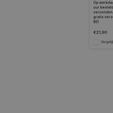
Liter l 0
Op werkdag
uur bestel
verzonden.
gratis verz
BE)
__cf_bm
€21,90
Vergelij
__cf_bm
CookieScriptConse
VISITOR_PRIVACY_
COOKIELAW