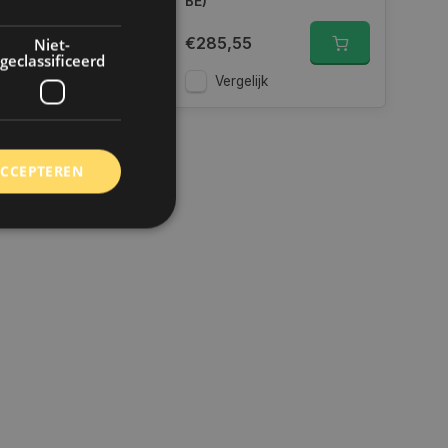
BE)
25
€285,55
Niet-
geclassificeerd
gelijk
Vergelijk
ACCEPTEREN
rd
elding en
 toestemming van de
ookies op de website
identificatiecode