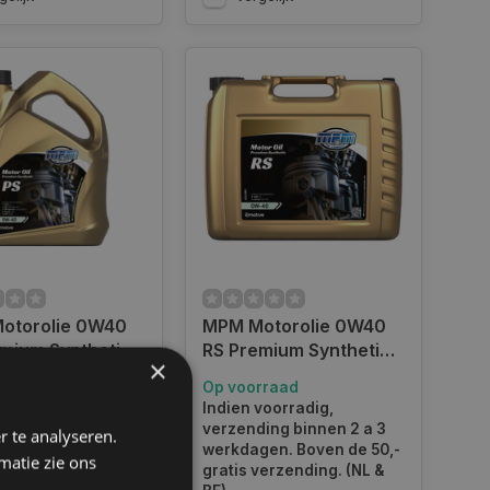
otorolie 0W40
MPM Motorolie 0W40
mium Synthetic l
RS Premium Synthetic
×
PS
Renault Sport Alpine l
rraad
Op voorraad
20 Liter l 05020RS
kdagen voor 14.00
Indien voorradig,
teld, dezelfde dag
verzending binnen 2 a 3
r te analyseren.
en. Boven de 50,-
werkdagen. Boven de 50,-
matie zie ons
verzending. (NL &
gratis verzending. (NL &