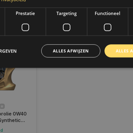
BE)
BE)
€114,60
€107,
Prestatie
Targeting
Functioneel
k
Vergelijk
Ver
ERGEVEN
ALLES AFWIJZEN
ALLES 
trikt noodzakelijk
Prestatie
Targeting
Functioneel
Niet-geclassificee
 cookies maken de kernfunctionaliteiten van de website mogelijk, zoals gebruikersaanm
bsite kan niet goed worden gebruikt zonder de strikt noodzakelijke cookies.
Aanbieder
/
Domein
Vervaldatum
Omschrijving
www.autoklusser.nl
1 jaar
Dit cookie wordt gebruikt om de
rolie 0W40
gebruiker voor het gebruik van c
ynthetic
te onthouden.
ort Alpine l 1
www.autoklusser.nl
29 minuten
Dit cookie wordt gebruikt om een 
ad