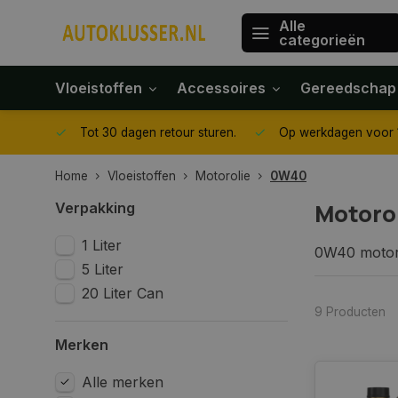
Alle
categorieën
Vloeistoffen
Accessoires
Gereedschap
gegeven
Tot 30 dagen retour sturen.
Op werkdagen voor 1
Home
Vloeistoffen
Motorolie
0W40
Motoro
Verpakking
1 Liter
0W40 motorol
5 Liter
voertuigen.
een veelzijd
20 Liter Can
De "0W" in 0
9 Producten
"W". Dit bet
Merken
tijdens de e
temperaturen
Alle merken
De voord