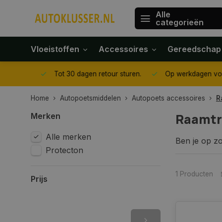
Alle
categorieën
Vloeistoffen
Accessoires
Gereedschap
gegeven
Tot 30 dagen retour sturen.
Op werkdagen voor 1
Home
Autopoetsmiddelen
Autopoets accessoires
R
Raamtr
Merken
Alle merken
Ben je op zo
Protecton
de beste raa
raamtrekker 
1 Producten
Prijs
Waarom ee
Een raamtrek
moeiteloos v