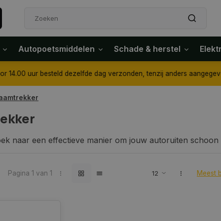
Autopoetsmiddelen
Schade & herstel
Elekt
4.00 uur besteld dezelfde dag verzonden, tenzij anders aangegeven
aamtrekker
ekker
ek naar een effectieve manier om jouw autoruiten schoon en
mtrekkers voor auto’s van hoge kwaliteit. Of je nu condens,
is het ideale hulpmiddel om je zicht helder te houden en je
Pagina 1 van 1
Meest 
n raamtrekker voor je auto essentieel is
ker is een onmisbaar hulpmiddel voor iedere autobezitter.
oor schone en streepvrije autoruiten. Het rubberen blad v