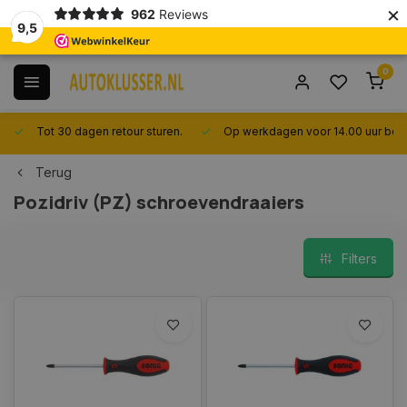
×
962
Reviews
9,5
0
Tot 30 dagen retour sturen.
Op werkdagen voor 14.00 uur best
Terug
Pozidriv (PZ) schroevendraaiers
Filters