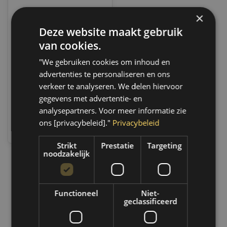
×
Deze website maakt gebruik
Sonic
Schroevendraaier PZ.1 |
van cookies.
1321
Op voorraad
"We gebruiken cookies om inhoud en
Op voorraad verzending
advertenties te personaliseren en ons
binnen 1 a 2 werkdagen.
Boven de 50,- gratis
verkeer te analyseren. We delen hiervoor
verzending. (NL & BE)
gegevens met advertentie- en
analysepartners. Voor meer informatie zie
€7,95
ons [privacybeleid]."
Privacybeleid
Vergelijk
Strikt
Prestatie
Targeting
noodzakelijk
1
Functioneel
Niet-
geclassificeerd