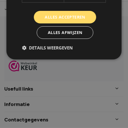
Tot 30 dagen retour sturen.
Op werkdagen voor 14.00 uur bes
ALLES ACCEPTEREN
Klantenservice
ALLES AFWIJZEN
Veelgestelde vragen
06-39119169
DETAILS WEERGEVEN
info@autoklusser.nl
Strikt noodzakelijk
Prestatie
Targeting
Functioneel
Niet-geclassificeerd
Usefull links
Strikt noodzakelijke cookies maken de
kernfunctionaliteiten van de website mogelijk, zoals
gebruikersaanmelding en accountbeheer. De
Informatie
website kan niet goed worden gebruikt zonder de
strikt noodzakelijke cookies.
Naam
Aanbieder
/
Domein
Vervaldat
Contactgegevens
COOKIELAW_STATS
www.autoklusser.nl
1 jaar